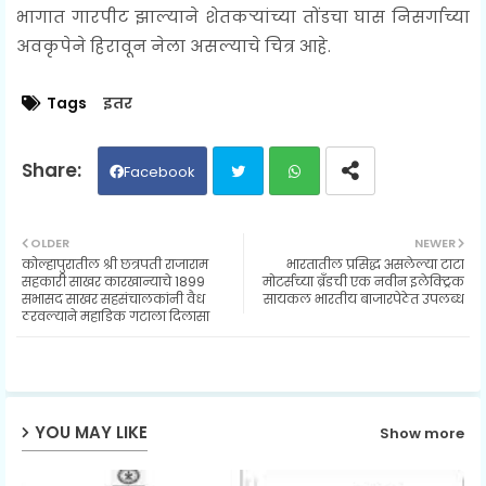
भागात गारपीट झाल्याने शेतकऱ्यांच्या तोंडचा घास निसर्गाच्या
अवकृपेने हिरावून नेला असल्याचे चित्र आहे.
Tags
इतर
Facebook
Twit
Wh
OLDER
NEWER
कोल्हापुरातील श्री छत्रपती राजाराम
भारतातील प्रसिद्ध असलेल्या टाटा
ter
ats
सहकारी साखर कारखान्याचे 1899
मोटर्सच्या ब्रँडची एक नवीन इलेक्ट्रिक
सभासद साखर सहसंचालकांनी वैध
सायकल भारतीय बाजारपेठेत उपलब्ध
ठरवल्याने महाडिक गटाला दिलासा
ap
p
YOU MAY LIKE
Show more