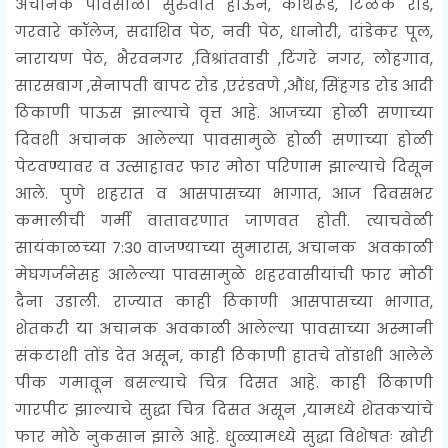
अचानक पावसाळा सुरुवात होऊन, कोथरूड, टिळक रोड,
गरवारे कॉलेज, सदाशिव पेठ, नवी पेठ, धानोरी, दांडेकर पूल,
नारायण पेठ, भैरवनगर ,विश्रांतवाडी ,टिंगरे नगर, लोहगाव,
सारसबाग ,सेनापती बापट रोड ,एरंडवणे ,औंध, सिंहगड रोड आदी
ठिकाणी पाऊस झाल्याचे वृत्त आहे. आजच्या होळी सणाच्या
दिवशी अचानक आलेल्या पावसामुळे होळी सणाच्या होळी
पेटवण्यावर व उत्साहावर फार मोठा परिणाम झाल्याचे दिसून
आले. पुणे शहरात व आसपासच्या भागात, आज दिवसभर
कमालीची गर्मी वातावरणात जाणवत होती. त्याचवेळी
सायंकाळच्या 7:30 वाजण्याच्या सुमारास, अचानक अवकाळी
मेघगर्जनेसह आलेल्या पावसामुळे शहरवासीयांची फार मोठी
दैना उडाली. राज्यात काही ठिकाणी आसपासच्या भागात,
शेतकरी या अचानक अवकाळी आलेल्या पावसाच्या अस्मानी
संकटाशी तोंड देत असून, काही ठिकाणी हातचे तोंडाशी आलेले
पीक गमावून बसल्याचे चित्र दिसत आहे. काही ठिकाणी
गारपीट झाल्याचे सुद्धा चित्र दिसत असून ,यामध्ये शेतकऱ्यांचे
फार मोठे नुकसान झाले आहे. धुळ्यामध्ये सुद्धा विशेषतः खोरी