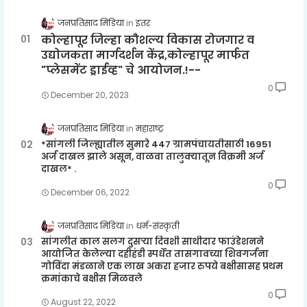
जनप्रतिसाद मिडिया
इतर
कोल्हापूर जिल्हा कौशल्य विकास रोजगार व
उद्योजकता मार्गदर्शन केंद्र,कोल्हापूर मार्फत
"प्लेसमेंट ड्राईव्ह" चे आयोजन.!--
0
December 20, 2023
जनप्रतिसाद मिडिया
महाराष्ट्र
*सांगली जिल्ह्यातील सुमारे 447 ग्रामपंचायतीसाठी 16951
अर्ज दाखल झाले असून, वाळवा तालुक्यातून विक्रमी अर्ज
दाखल* .
0
December 06, 2022
जनप्रतिसाद मिडिया
धर्म-संस्कृती
सांगलीत काल सलग दुसऱ्या दिवशी साथीदार फाउंडेशनने
आयोजित केलेल्या दहीहंडी स्पर्धेत तासगावच्या शिवगर्जना
गोविंदा मंडळाने एक लाख अकरा हजार रुपये बक्षीसासह प्रथम
क्रमांकाचे बक्षीस मिळवले
0
August 22, 2022