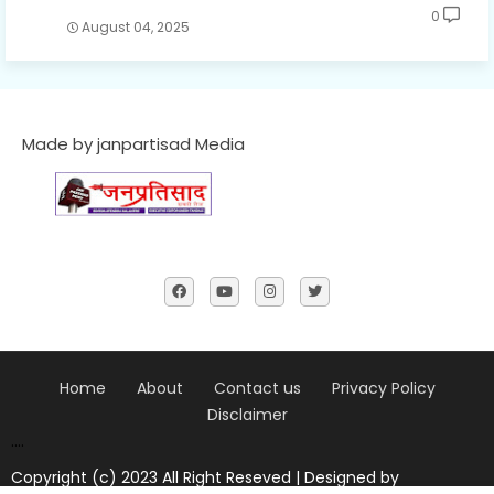
0
August 04, 2025
Made by janpartisad Media
Home
About
Contact us
Privacy Policy
Disclaimer
....
Copyright (c) 2023 All Right Reseved | Designed by