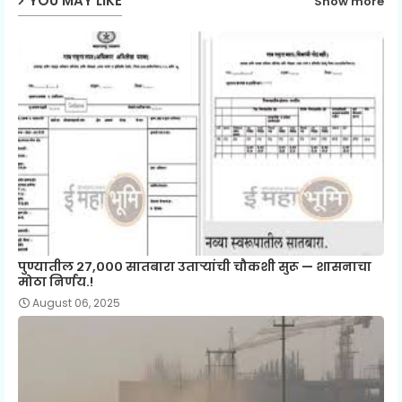
YOU MAY LIKE
Show more
पुण्यातील २७,००० सातबारा उताऱ्यांची चौकशी सुरू — शासनाचा
मोठा निर्णय.!
August 06, 2025