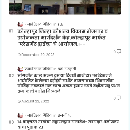
जनप्रतिसाद मिडिया
इतर
कोल्हापूर जिल्हा कौशल्य विकास रोजगार व
उद्योजकता मार्गदर्शन केंद्र,कोल्हापूर मार्फत
"प्लेसमेंट ड्राईव्ह" चे आयोजन.!--
0
December 20, 2023
जनप्रतिसाद मिडिया
धर्म-संस्कृती
सांगलीत काल सलग दुसऱ्या दिवशी साथीदार फाउंडेशनने
आयोजित केलेल्या दहीहंडी स्पर्धेत तासगावच्या शिवगर्जना
गोविंदा मंडळाने एक लाख अकरा हजार रुपये बक्षीसासह प्रथम
क्रमांकाचे बक्षीस मिळवले
0
August 22, 2022
जनप्रतिसाद मिडिया
राजकीय.
१४ वादग्रस्त गावांचा महाराष्ट्रात समावेश? खासदार धनोरकर
यांचा पुढाकार.!