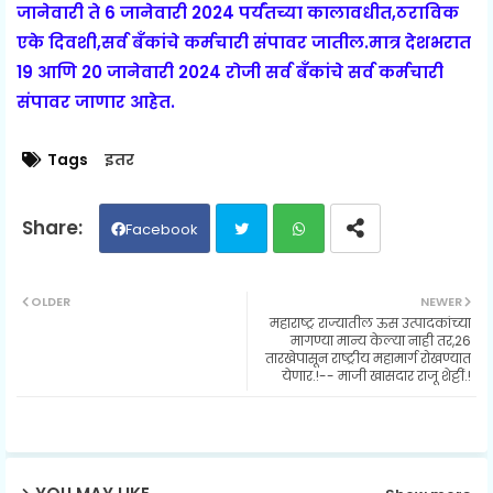
जानेवारी ते 6 जानेवारी 2024 पर्यंतच्या कालावधीत,ठराविक
एके दिवशी,सर्व बँकांचे कर्मचारी संपावर जातील.मात्र देशभरात
19 आणि 20 जानेवारी 2024 रोजी सर्व बँकांचे सर्व कर्मचारी
संपावर जाणार आहेत.
Tags
इतर
Facebook
Twit
Wh
OLDER
NEWER
महाराष्ट्र राज्यातील ऊस उत्पादकांच्या
ter
ats
मागण्या मान्य केल्या नाही तर,26
तारखेपासून राष्ट्रीय महामार्ग रोखण्यात
येणार.!-- माजी खासदार राजू शेट्टीं.!
ap
p