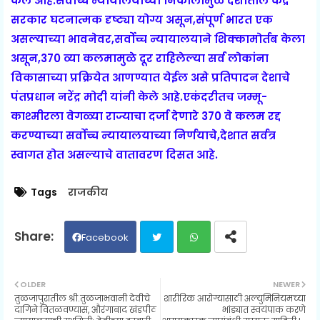
केले आहे.सर्वोच्च न्यायालयाच्या निकालामुळे देशातील केंद्र
सरकार घटनात्मक दृष्ट्या योग्य असून,संपूर्ण भारत एक
असल्याच्या भावनेवर,सर्वोच्च न्यायालयाने शिक्कामोर्तब केला
असून,370 व्या कलमामुळे दूर राहिलेल्या सर्व लोकांना
विकासाच्या प्रक्रियेत आणण्यात येईल असे प्रतिपादन देशाचे
पंतप्रधान नरेंद्र मोदी यांनी केले आहे.एकंदरीतच जम्मू-
काश्मीरला वेगळ्या राज्याचा दर्जा देणारे 370 वे कलम रद्द
करण्याच्या सर्वोच्च न्यायालयाच्या निर्णयाचे,देशात सर्वत्र
स्वागत होत असल्याचे वातावरण दिसत आहे.
Tags
राजकीय
Facebook
Twit
Wh
OLDER
NEWER
तुळजापुरातील श्री.तुळजाभवानी देवीचे
शारीरिक आरोग्यासाठी अल्युमिनियमच्या
ter
ats
दागिने वितळवण्यास, औरंगाबाद खंडपीठ
भांड्यात स्वयंपाक करणे