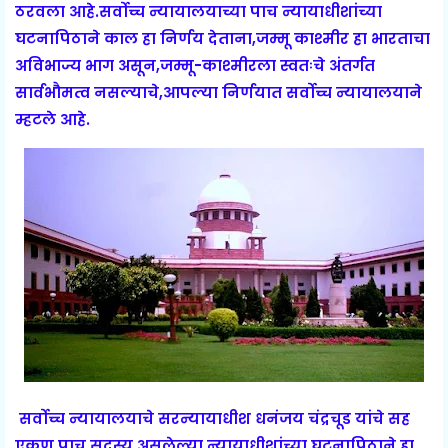
ठरवला आहे.सर्वोच्च न्यायालयाच्या पाच न्यायाधीशांच्या
घटनापिठाने काल हा निर्णय देताना,जम्मू काश्मीर हा भारताचा
अविभाज्य भाग असून,जम्मू-काश्मीरला स्वतःचे अंतर्गत
सार्वभौमत्व नसल्याचे,आपल्या निर्णयात सर्वोच्च न्यायालयाने
म्हटले आहे.
सर्वोच्च न्यायालयाचे सरन्यायाधीश धनंजय चंद्रचूड यांचे सह
एकूण पाच सदस्य असलेल्या न्यायाधीशांच्या घटनापिठाने हा