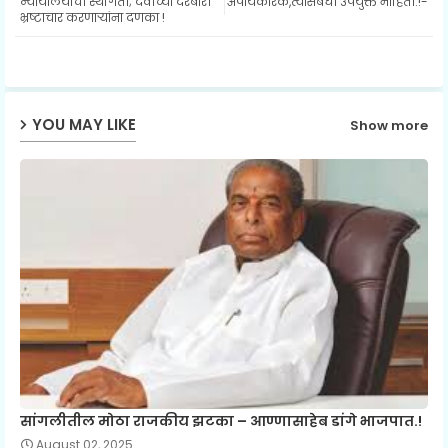
न्यायालयाची स्थगिती; देवीच्या दरबारी
अपायकारक,त्यासंबंधी उपयुक्त माहिती.!-
भ्रष्टाचार करणार्‍यांना दणका !
ap
p
YOU MAY LIKE
Show more
सांगलीतील मोठा राजकीय झटका – आण्णासाहेब डांगे भाजपात.!
August 02, 2025