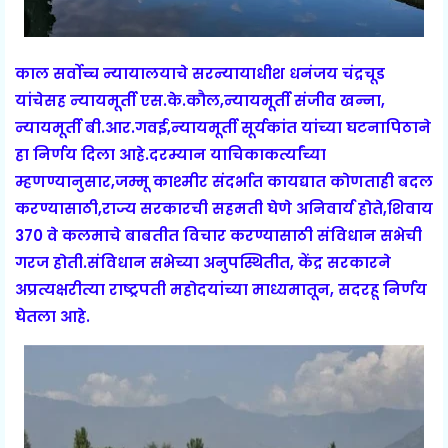
काल सर्वोच्च न्यायालयाचे सरन्यायाधीश धनंजय चंद्रचूड
यांचेसह न्यायमूर्ती एस.के.कौल,न्यायमूर्ती संजीव खन्ना,
न्यायमूर्ती बी.आर.गवई,न्यायमूर्ती सूर्यकांत यांच्या घटनापिठाने
हा निर्णय दिला आहे.दरम्यान याचिकाकर्त्यांच्या
म्हणण्यानुसार,जम्मू काश्मीर संदर्भात कायद्यात कोणताही बदल
करण्यासाठी,राज्य सरकारची सहमती घेणे अनिवार्य होते,शिवाय
370 वे कलमाचे बाबतीत विचार करण्यासाठी संविधान सभेची
गरज होती.संविधान सभेच्या अनुपस्थितीत, केंद्र सरकारने
अप्रत्यक्षरीत्या राष्ट्रपती महोदयांच्या माध्यमातून, सदरहू निर्णय
घेतला आहे.