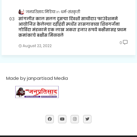
जनप्रतिसाद मिडिया
धर्म-संस्कृती
सांगलीत काल सलग दुसऱ्या दिवशी साथीदार फाउंडेशनने
आयोजित केलेल्या दहीहंडी स्पर्धेत तासगावच्या शिवगर्जना
गोविंदा मंडळाने एक लाख अकरा हजार रुपये बक्षीसासह प्रथम
क्रमांकाचे बक्षीस मिळवले
0
August 22, 2022
Made by janpartisad Media