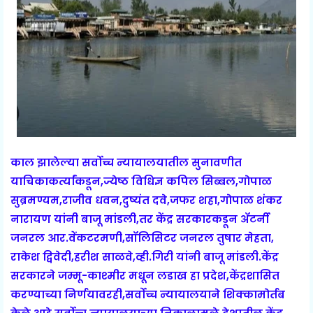
काल झालेल्या सर्वोच्च न्यायालयातील सुनावणीत
याचिकाकर्त्यांकडून,ज्येष्ठ विधिज्ञ कपिल सिब्बल,गोपाळ
सुब्रमण्यम,राजीव धवन,दुष्यंत दवे,जफर शहा,गोपाळ शंकर
नारायण यांनी बाजू मांडली,तर केंद्र सरकारकडून ॲटर्नी
जनरल आर.वेंकटरमणी,सॉलिसिटर जनरल तुषार मेहता,
राकेश द्विवेदी,हरीश साळवे,व्ही.गिरी यांनी बाजू मांडली.केंद्र
सरकारने जम्मू-काश्मीर मधून लडाख हा प्रदेश,केंद्रशासित
करण्याच्या निर्णयावरही,सर्वोच्च न्यायालयाने शिक्कामोर्तब