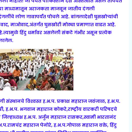
ली नाहीत! जो पर्यंत पाकिस्तान देश अस्तित्वात असेल तोपर्यंत
च्या माध्यमातून अराजकता माजवून जातीय दंगली
गलींचे लोण गावापर्यंत पोचले आहे. बांगलादेशी घुसखोर्‍यांची
वाद, माओवाद,अंतर्गत घुसखोरी मोठ्या प्रमाणात वाढत आहे.
त्यामुळे हिंदु धर्मावर असलेली संकटे गंभीर असून प्रत्येक
लागेल.
णी संस्थानचे विश्‍वस्त ह.भ.प. प्रकाश महाराज जवंजाळ, ह.भ.प.
री, ह.भ.प. भगवान महाराज कोकरे,राष्ट्रीय वारकरी परिषदचे
 जिल्हाध्यक्ष ह.भ.प. अर्जुन महाराज रासकर,स्वामी भारतानंद
प.रामचंद्र महाराज पेनोरे, ह.भ.प.गोपाळ महाराज वक्ते, हिंदु