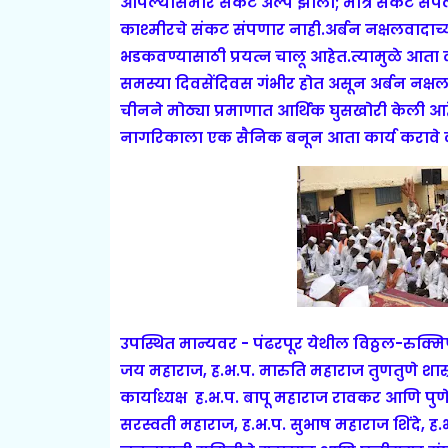
आपल्यासमोर संकटे अल्प झाली; मात्र संकटे संपले
काश्मीरचे संकट संपणार नाही.अर्बन नक्षलवादा
भडकवण्यासाठी प्रयत्न चालू आहेत.त्यामुळे आता दं
समस्या दिवसेंदिवस गंभीर होत असून अर्बन नक्षल
चीनने मोठ्या प्रमाणात आर्थिक घुसखोरी केली आहे.
नागरिकाला एक सैनिक बनून आता कार्य करावे 
उपस्थित मान्यवर - पंढरपूर येथील विठ्ठल-रुक्मि
जय महाराज, ह.भ.प. मारुति महाराज तुणतुणे शास्
कार्याध्यक्ष ह.भ.प. बापू महाराज रावकर आणि पुणे
सरस्वती महाराज, ह.भ.प. सुभाष महाराज शिंदे, ह.भ.