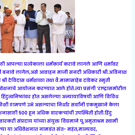
ठी आपल्या प्रत्येकाला धर्मकार्य करावे लागले आणि धर्मावर
ारकरी बनावे लागेल,असे आवाहन माजी सनदी अधिकारी श्री.अविनाश
 श्री देविदास धर्मशाळा तथा वै.मामासाहेब दांडेकर स्मृती
वेशनाचे आयोजन करण्यात आले होते.त्या प्रसंगी ‘राष्ट्रासमोरील
हिंदुत्वनिष्ठांवर होत असलेल्या अन्यायाविषयी आणि विविध
पाठिशी ठामपणे उभे असल्याचा निर्धार सर्वांनी एकमुखाने केला
ेशनासाठी 500 हून अधिक वारकर्‍यांची उपस्थिती होती.
हिंदु
ी संप्रदाय यांच्या संयुक्त विद्यमाने पू.अमृताश्रम स्वामी
लेल्या या अधिवेशनात नामवंत संत- महंत,मान्यवर,