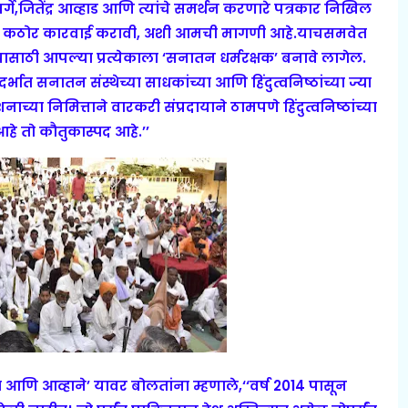
गे,जितेंद्र आव्हाड आणि त्यांचे समर्थन करणारे पत्रकार निखिल
 करून कठोर कारवाई करावी, अशी आमची मागणी आहे.याचसमवेत
रण्यासाठी आपल्या प्रत्येकाला ‘सनातन धर्मरक्षक’ बनावे लागेल.
दर्भात सनातन संस्थेच्या साधकांच्या आणि हिंदुत्वनिष्ठांच्या ज्या
्या निमित्ताने वारकरी संप्रदायाने ठामपणे हिंदुत्वनिष्ठांच्या
हे तो कौतुकास्पद आहे.’’
क्षा आणि आव्हाने’ यावर बोलतांना म्हणाले,‘‘वर्ष 2014 पासून