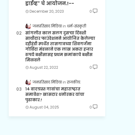
ड्राईव्ह" चे आयोजन.!--
December 20, 2023
0
जनप्रतिसाद मिडिया
धर्म-संस्कृती
सांगलीत काल सलग दुसऱ्या दिवशी
साथीदार फाउंडेशनने आयोजित केलेल्या
दहीहंडी स्पर्धेत तासगावच्या शिवगर्जना
गोविंदा मंडळाने एक लाख अकरा हजार
रुपये बक्षीसासह प्रथम क्रमांकाचे बक्षीस
मिळवले
August 22, 2022
0
जनप्रतिसाद मिडिया
राजकीय.
१४ वादग्रस्त गावांचा महाराष्ट्रात
समावेश? खासदार धनोरकर यांचा
पुढाकार.!
August 04, 2025
0