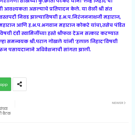
रणरागिणी शाखेच्या कु.क्रांती पेटकर यांनी ‘लव्ह जिहाद’ची
ची आवश्यकता असल्याचे प्रतिपादन केले. या वेळी श्री संत
िश्‍वस्तपदी निवड झाल्याविषयी ह.भ.प.निरंजननाथजी महाराज,
ती महाराज आणि ह.भ.प.भगवान महाराज कोकरे यांचा,तसेच पंडित
िषयी दंडी स्वामिजींच्या हस्ते श्रीफळ देऊन सत्कार करण्यात
जिल्हा समन्वयक श्री.पराग गोखले यांनी ‘हलाल जिहाद’विषयी
करून पसायदानाने अधिवेशनाची सांगता झाली.
app
NEWER
ांच्या
ाची बैठक