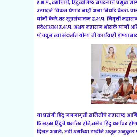
ह.भ.प.,धर्माचार्य, हिंदुत्वनिष्ठ संघटनांचे प्रमुख 
उत्पादने विकत घेणार नाही असा निर्धार केला. प्र
यांनी केले,तर सूत्रसंचालन ह.भ.प. निवृत्ती महारा
प्रदेशाध्यक्ष ह.भ.प. अक्षय महाराज भोसले यांन
पोचवून त्या संदर्भात योग्य ती कार्यवाही होण्यासाठ
या प्रसंगी हिंदु जनजागृती समितीचे महाराष्ट्र 
15 सहस्र हिंदूंचे धर्मांतर होते,तसेच हिंदु धर्
दिसत असले, तरी धर्माच्या दृष्टीने अजून अनुकूल