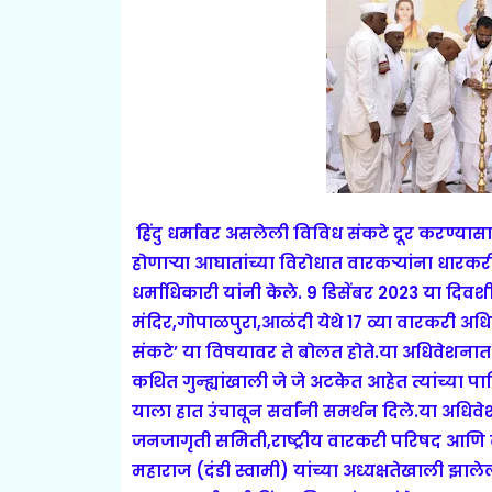
हिंदु धर्मावर असलेली विविध संकटे दूर करण्यासा
होणार्‍या आघातांच्या विरोधात वारकर्‍यांना ध
धर्माधिकारी यांनी केले. 9 डिसेंबर 2023 या दिवशी
मंदिर,गोपाळपुरा,आळंदी येथे 17 व्या वारकरी अधि
संकटे’ या विषयावर ते बोलत होते.या अधिवेशनात 
कथित गुन्ह्यांखाली जे जे अटकेत आहेत त्यांच्या 
याला हात उंचावून सर्वांनी समर्थन दिले.या अधिव
जनजागृती समिती,राष्ट्रीय वारकरी परिषद आणि वारकर
महाराज (दंडी स्वामी) यांच्या अध्यक्षतेखाली झा