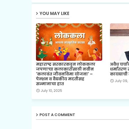
YOU MAY LIKE
महाराष्ट्र सरकारकडून लोककला
अवैध चर्च
जपणाऱ्या कलाकारांसाठी नवीन
धर्मांतरण
'कलावंत जीवनविमा योजना' –
कायद्याची 
पेन्शन व वैद्यकीय मदतीसह
July 09,
सन्मानाचा हात
July 10, 2025
POST A COMMENT