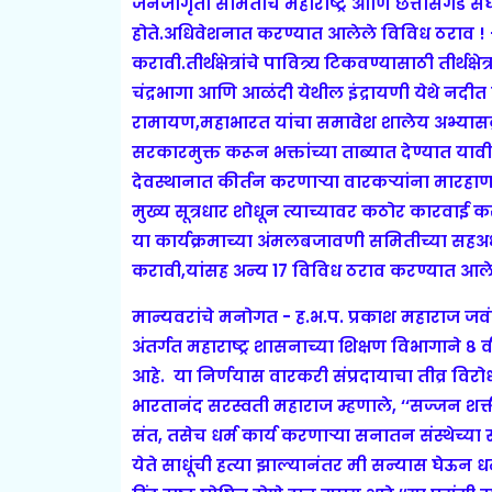
जनजागृती समितीचे महाराष्ट्र आणि छत्तीसगड स
होते.
अधिवेशनात करण्यात आलेले विविध ठराव ! - 
करावी.तीर्थक्षेत्रांचे पावित्र्य टिकवण्यासाठी तीर्थ
चंद्रभागा आणि आळंदी येथील इंद्रायणी येथे नदीत 
रामायण,महाभारत यांचा समावेश शालेय अभ्यासक्र
सरकारमुक्त करून भक्तांच्या ताब्यात देण्यात याव
देवस्थानात कीर्तन करणार्‍या वारकर्‍यांना मारहाण
मुख्य सूत्रधार शोधून त्याच्यावर कठोर कारवा
या कार्यक्रमाच्या अंमलबजावणी समितीच्या सहअध
करावी,यांसह अन्य 17 विविध ठराव करण्यात आले
मान्यवरांचे मनोगत - ह.भ.प. प्रकाश महाराज जव
अंतर्गत महाराष्ट्र शासनाच्या शिक्षण विभागाने ८ वी
आहे. या निर्णयास वारकरी संप्रदायाचा तीव्र विरो
भारतानंद सरस्वती महाराज म्हणाले, ‘‘सज्जन श
संत, तसेच धर्म कार्य करणार्‍या सनातन संस्थेच्या
येते साधूंची हत्या झाल्यानंतर मी सन्यास घेऊन ध