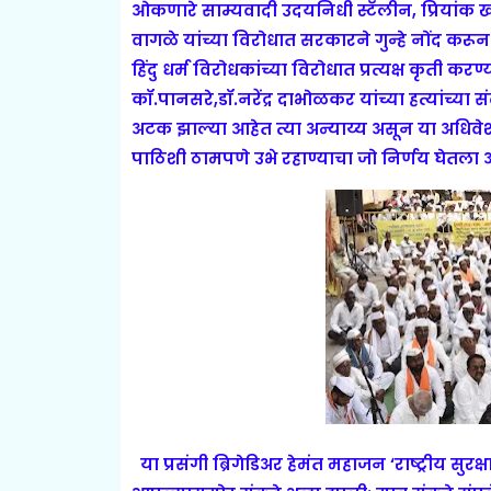
ओकणारे साम्यवादी उदयनिधी स्टॅलीन, प्रियांक खर्
वागळे यांच्या विरोधात सरकारने गुन्हे नोंद
हिंदु धर्म विरोधकांच्या विरोधात प्रत्यक्ष कृती क
कॉ.पानसरे,डॉ.नरेंद्र दाभोळकर यांच्या हत्यांच्या सं
अटक झाल्या आहेत त्या अन्याय्य असून या अधिवेशनाच
पाठिशी ठामपणे उभे रहाण्याचा जो निर्णय घेतला आ
या प्रसंगी ब्रिगेडिअर हेमंत महाजन ‘राष्ट्रीय सुर