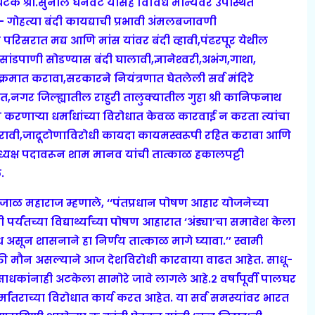
ंघटक श्री.सुनील घनवट यांसह विविध मान्यवर उपस्थित
गोहत्या बंदी कायद्याची प्रभावी अंमलबजावणी
क्षेत्र परिसरात मद्य आणि मांस यांवर बंदी व्हावी,पंढरपूर येथील
सांडपाणी सोडण्यास बंदी घालावी,ज्ञानेश्‍वरी,अभंग,गाथा,
मात करावा,सरकारने नियंत्रणात घेतलेली सर्व मंदिरे
ीत,नगर जिल्ह्यातील राहुरी तालुक्यातील गुहा श्री कानिफनाथ
 करणार्‍या धर्मांधांच्या विरोधात केवळ कारवाई न करता त्यांचा
ई करावी,जादूटोणाविरोधी कायदा कायमस्वरूपी रहित करावा आणि
्यक्ष पदावरून शाम मानव यांची तात्काळ हकालपट्टी
.
ंजाळ महाराज म्हणाले, ‘‘पंतप्रधान पोषण आहार योजनेच्या
 पर्यंतच्या विद्यार्थ्यांच्या पोषण आहारात ‘अंड्या’चा समावेश केला
ध असून शासनाने हा निर्णय तात्काळ मागे घ्यावा.’’ स्वामी
क्ती मौन असल्याने आज देशविरोधी कारवाया वाढत आहेत. साधू-
 साधकांनाही अटकेला सामोरे जावे लागले आहे.२ वर्षांपूर्वी पालघर
र्मांतराच्या विरोधात कार्य करत आहेत. या सर्व समस्यांवर भारत