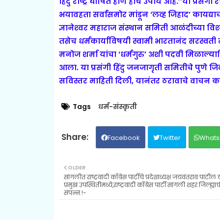
हिंदु राष्ट्र घोषित होणे हाच उपाय आहे.’’
या प्रसंगी 
भयावहता सर्वांसमोर मांडून ‘लव्ह जिहाद’ कायद्या
ज्ञानेश्‍वर महाराज संस्थान समिती आळंदीच्या व
तसेच धर्मकार्याविषयी स्वामी भारतानंद सरस्व
मनोज शर्मा यांचा ‘धर्मगुरु’ अशी पदवी मिळाल्याव
आला. या प्रसंगी हिंदु जनजागृती समितीचे पुणे 
सविस्तर माहिती दिली, यानंतर ठरावाचे वाचन 
Tags
धर्म-संस्कृती
Facebook
Twitter
Whats
OLDER
सांगलीत राष्ट्रवादी काँग्रेस पार्टीचे प्रदेशाध्यक्ष जयवंतराव पाटील य
प्रमुख उपस्थितीमध्ये,राष्ट्रवादी काँग्रेस पार्टी सांगली शहर जिल्ह्य
संपन्न.!-