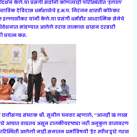
मार्गदर्शन केले.या प्रसंगी सर्वांनी कोणत्याही परिस्थितीत ‘हलाल’
ास्ताविक देविदास धर्मशाळेचे ह.भ.प. निरंजन शास्त्री कोठेकर
ज हल्लाळीकर यांनी केले.या प्रसंगी धर्मवीर आध्यात्मिक सेनेचे
ी अधिवेशनात मांडण्यात आलेले ठराव तात्काळ शासन दरबारी
ी प्रयत्न करू.
आणि छत्तीसगड संघटक श्री. सुनील घनवट म्हणाले, ‘‘आजही 18 लाख
मावर होणारे आघात वाढतच असून राजकीयदृष्ट्या जरी अनुकुल वातावरण
 परिस्थिती आलेली नाही.सनातन धर्माविषयी ‘हेट स्पीच’द्वारे गरळ