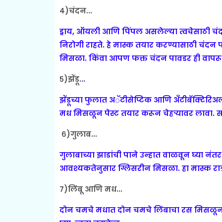
४)चंदन...
ड्राय, ऑयली आणि पिंपल असलेल्या ‍त्वचेसाठी चंद
निरोगी राहते. हे मास्क तयार करण्यासाठी चंदन
मिसळा. किंवा आपण फक्त चंदन पावडर ही वापरू श
५)झेंडू..
.
झेंडूच्या फुलात अॅटीसेप्टिक आणि अँटीबॅक्टिरिअ
मध मिसळून पेस्ट तयार करून चेहर्‍यावर लावा. स
६)गुलाब...
गुलाबाच्या झाडांची पाने उन्हात वाळवून घ्या न
आवश्यकतेनुसार ग्लिसरीन मिसळा. हा मास्क रात्
७)लिंबू आणि मध...
दोन चमचे मधात दोन चमचे लिंबाचा रस मिसळून त्व