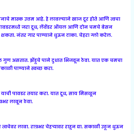
नाचे मास्क उत्तम आहे. हे लावल्याने खाज दूर होते आणि त्वचा
 पावडरमध्ये जरा दूध, लॅवेंडर ऑयल आणि दोन चमचे बेसन
कता. नंतर गार पाण्याने धुऊन टाका. चेहरा ग्लो करेल.
ल गुण असतात. झेंडूचे पाने दुधात भिजवून ठेवा. यात एक चमचा
काळी पाण्याने स्वच्छ करा.
ंतर याची पावडर तयार करा. यात दूध, साय मिसळून
रभर लावून ठेवा.
चेवर लावा. रात्रभर चेहर्‍यावर राहून द्या. सकाळी उठून धुऊन