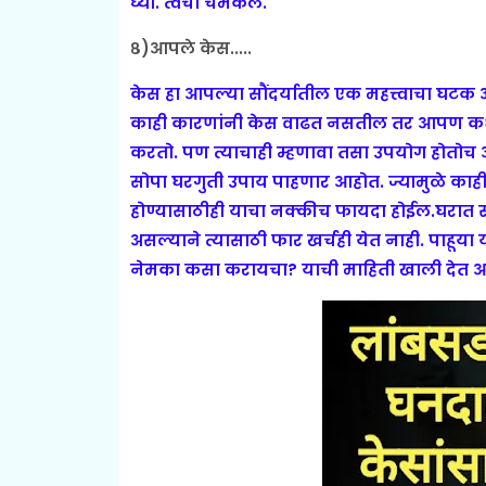
घ्या. त्वचा चमकेल.
८)आपले केस.....
केस हा आपल्या सौंदर्यातील एक महत्त्वाचा घटक 
काही कारणांनी केस वाढत नसतील तर आपण कधी 
करतो. पण त्याचाही म्हणावा तसा उपयोग होतोच
सोपा घरगुती उपाय पाहणार आहोत.
ज्यामुळे का
होण्यासाठीही याचा नक्कीच फायदा होईल.घरात स
असल्याने त्यासाठी फार खर्चही येत नाही. पाहूय
नेमका कसा करायचा? याची माहिती खाली देत 