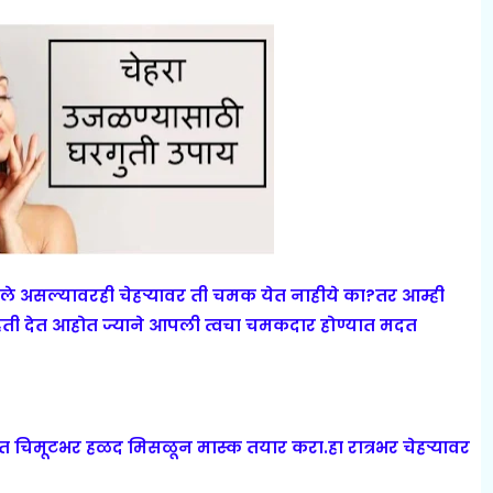
ले असल्यावरही चेहर्‍यावर ती चमक येत नाहीये का?तर आम्ही
ती देत आहोत ज्याने आपली त्वचा चमकदार होण्यात मदत
 चिमूटभर हळद मिसळून मास्क तयार करा.हा रात्रभर चेहर्‍यावर