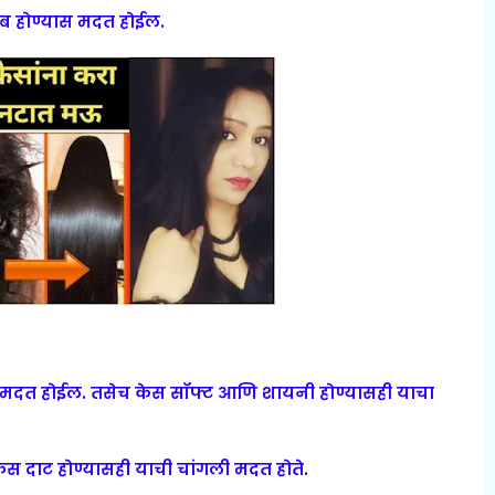
ंब होण्यास मदत होईल.
ास मदत होईल. तसेच केस सॉफ्ट आणि शायनी होण्यासही याचा
ेस दाट होण्यासही याची चांगली मदत होते.