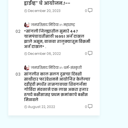
ड्राईव्ह" चे आयोजन.!--
December 20, 2023
0
जनप्रतिसाद मिडिया
महाराष्ट्र
*सांगली जिल्ह्यातील सुमारे 447
ग्रामपंचायतीसाठी 16951 अर्ज दाखल
झाले असून, वाळवा तालुक्यातून विक्रमी
अर्ज दाखल* .
December 06, 2022
0
जनप्रतिसाद मिडिया
धर्म-संस्कृती
सांगलीत काल सलग दुसऱ्या दिवशी
साथीदार फाउंडेशनने आयोजित केलेल्या
दहीहंडी स्पर्धेत तासगावच्या शिवगर्जना
गोविंदा मंडळाने एक लाख अकरा हजार
रुपये बक्षीसासह प्रथम क्रमांकाचे बक्षीस
मिळवले
August 22, 2022
0