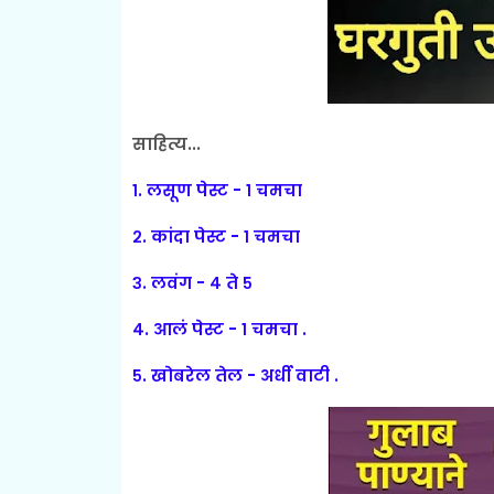
साहित्य...
१. लसूण पेस्ट - १ चमचा
२. कांदा पेस्ट - १ चमचा
३. लवंग - ४ ते ५
४. आलं पेस्ट - १ चमचा .
५. खोबरेल तेल - अर्धी वाटी .