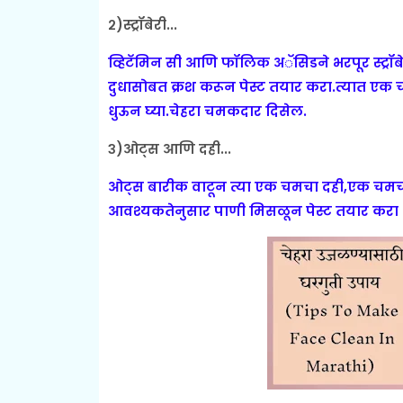
२)स्ट्रॉबेरी...
व्हिटॅमिन सी आणि फॉलिक अॅसिडने भरपूर स्ट्रॉबेर
दुधासोबत क्रश करून पेस्ट तयार करा.त्यात एक 
धुऊन घ्या.चेहरा चमकदार दिसेल.
३)ओट्स आणि दही...
ओट्स बारीक वाटून त्या एक चमचा दही,एक चम
आवश्यकतेनुसार पाणी मिसळून पेस्ट तयार करा आ