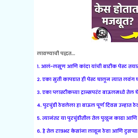
लावण्याची पद्धत...
१. आलं-लसूण आणि कांदा यांची बारीक पेस्ट तयार
२. एका सुती कापडात ही पेस्ट घालून त्यात लवंग 
३. एका प्लास्टीकच्या ट्रान्सपरंट बाऊलमध्ये तेल घेऊ
४. पुरचुंडी ठेवलेला हा बाऊल पूर्ण दिवस उन्हात ठे
५. त्यानंतर या पुरचुंडीतील तेल पुळून काढा आणि 
६. हे तेल रात्रभर केसांना लावून ठेवा आणि दुसऱ्या