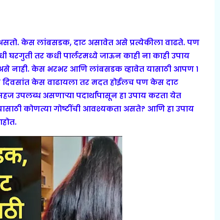
असतो. केस लांबसडक, दाट असावेत असे प्रत्येकीला वाढते. पण
घरगुती तर कधी पार्लरमध्ये जाऊन काही ना काही उपाय
 असे नाही. केस भरभर आणि लांबसडक व्हावेत यासाठी आपण १
ही दिवसांत केस वाढायला तर मदत होईलच पण केस दाट
हज उपलब्ध असणाऱ्या पदार्थांपासून हा उपाय करता येत
ा यासाठी कोणत्या गोष्टींची आवश्यकता असते? आणि हा उपाय
आहोत.