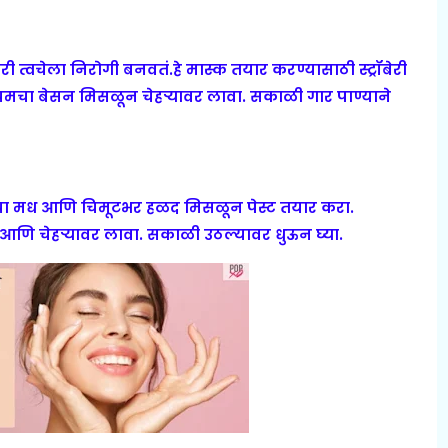
ी त्वचेला निरोगी बनवतं.हे मास्क तयार करण्यासाठी स्ट्रॉबेरी
चमचा बेसन मिसळून चेहर्‍यावर लावा. सकाळी गार पाण्याने
चा मध आणि चिमूटभर हळद मिसळून पेस्ट तयार करा.
णि चेहर्‍यावर लावा. सकाळी उठल्यावर धुऊन घ्या.