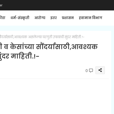
er
्रीडा
धर्म-संस्कृती
आरोग्य
इतर
प्रशासन
हवामान विभाग
ा सौंदर्यासाठी,आवश्यक असलेल्या घरगुती उपायांची सुंदर माहिती.!-
ठी व केसांच्या सौंदर्यासाठी,आवश्यक
ंदर माहिती.!-
0