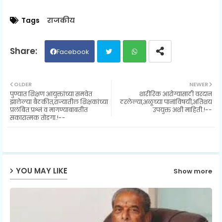
Tags
राजकीय
Facebook
Twit
Wh
OLDER
NEWER
पुण्यात शिक्षण आयुक्तांच्या समवेत
शारीरिक आरोग्यासाठी वरदान
ter
ats
झालेल्या बैठकीत,राज्यातील शिक्षकांच्या
ठरलेल्या,अळूच्या पानांविषयी,अतिशय
प्रलंबित प्रश्नं व मागण्याबाबतीत
उपयुक्त अशी माहिती.!--
सकारात्मक तोडगा.!--
ap
p
YOU MAY LIKE
Show more