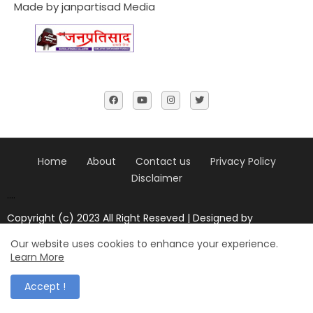
Made by janpartisad Media
Home
About
Contact us
Privacy Policy
Disclaimer
....
Copyright (c) 2023 All Right Reseved | Designed by
Janpratisad news
Our website uses cookies to enhance your experience.
Design by -
Blogger Templates
| Distributed by
blogger
Learn More
templates
Accept !