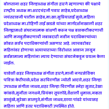
बोलताना शहर जिल्हाध्यक्ष संगीता हारगे म्हणाल्या की पक्षाचे
राष्ट्रीय अध्यक्ष मा.शरदचंद्रजी पवार साहेब,प्रदेशाध्यक्ष
जयंतरावजी पाटील साहेब,मा.खा.सुप्रियाताई सुळे,महिला
प्रदेशाध्यक्ष मा.रोहिणी ताई खडसे यांच्या मार्गदर्शनाखाली शहर
जिल्ह्यामध्ये संघटनात्मक बांधणी करून पक्ष बळकटीकरणाची
आणि मजबुतीकरणाची जबाबदारी नवीन पदाधिकाऱ्यांच्या
सोबत सर्वच पदाधिकाऱ्यांची असणार आहे. त्याचबरोबर
महिलांवर होणाऱ्या अत्याचाराच्या विरोधात आवाज उठवून
सर्वसामान्य महिलांना न्याय देण्याचा संघटनेकडून प्रयत्न केला
जाईल.
यावेळी शहर जिल्हाध्यक्ष संगीता हारगे,माजी नगरसेविका
पवित्रा केरीपाळे,प्रदेश सरचिटणीस ज्योती आदाटे,शहर जिल्हा
उपाध्यक्ष संगीता जाधव,शहर जिल्हा चिटणीस स्नेहा सुतार,रेखा
कांबळे,सुनीता जगधने,प्रियंका तूपलोंढे,वैशाली धुमाळ,नम्रता
साळुंखे,सुरेखा सातपुते,संगीता जाधव,छाया पांढरे यांच्यासह
महिला आणि इतर पदाधिकारी उपस्थित होते.