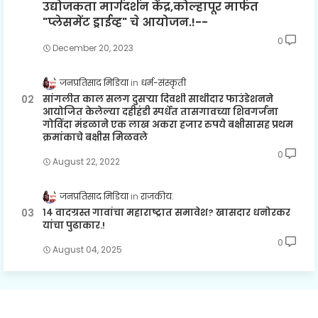
उद्योजकता मार्गदर्शन केंद्र,कोल्हापूर मार्फत
"प्लेसमेंट ड्राईव्ह" चे आयोजन.!--
0
December 20, 2023
जनप्रतिसाद मिडिया
धर्म-संस्कृती
सांगलीत काल सलग दुसऱ्या दिवशी साथीदार फाउंडेशनने
आयोजित केलेल्या दहीहंडी स्पर्धेत तासगावच्या शिवगर्जना
गोविंदा मंडळाने एक लाख अकरा हजार रुपये बक्षीसासह प्रथम
क्रमांकाचे बक्षीस मिळवले
0
August 22, 2022
जनप्रतिसाद मिडिया
राजकीय.
१४ वादग्रस्त गावांचा महाराष्ट्रात समावेश? खासदार धनोरकर
यांचा पुढाकार.!
0
August 04, 2025