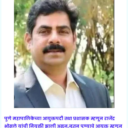
पुणे महापालिकेच्या आयुक्तपदी तथा प्रशासक म्हणून राजेंद्र
भोसले यांची नियुक्ती झाली असून,नूतन पुण्याचे आयुक्त म्हणून