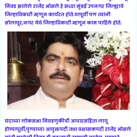
निवड झालेले राजेंद्र भोसले हे सध्या मुंबई उपनगर जिल्ह्याचे
जिल्हाधिकारी म्हणून कार्यरत होते.यापूर्वी पण त्यांनी
सोलापूर,नगर येथे जिल्हाधिकारी म्हणून काम पाहिले होते.
यंदाच्या लोकसभा निवडणुकीची आचारसंहिता लागू
होण्यापूर्वी,पुण्याच्या आयुक्तपदी तथा प्रशासकपदी राजेंद्र भोसले