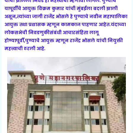
यांची झालेली निवड ही महत्त्वाची म्हणावी लागेल. पुण्याचे
यापूर्वीचे आयुक्त विक्रम कुमार यांची मुंबईला बदली झाली
असून,त्यांच्या जागी राजेंद्र भोसले हे पुण्याचे नवीन महापालिका
आयुक्त तथा प्रशासक म्हणून कामकाज पाहणार आहेत.यंदाच्या
लोकसभेची निवडणुकीसंबंधी आचारसंहिता लागू
होण्यापूर्वी,पुण्याचे आयुक्त म्हणून राजेंद्र भोसले यांची नियुक्ती
महत्त्वाची ठरली आहे.