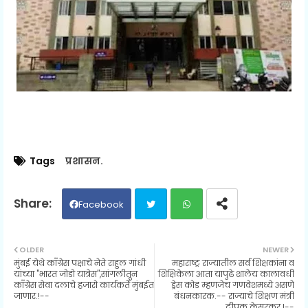
Tags
प्रशासन.
Facebook
Twit
Wh
OLDER
NEWER
मुंबई येथे काँग्रेस पक्षाचे नेते राहुल गांधी
महाराष्ट्र राज्यातील सर्व शिक्षकांना व
ter
ats
यांच्या "भारत जोडो यात्रेस",सांगलीतून
शिक्षिकेला आता यापुढे शालेय कालावधी
काँग्रेस सेवा दलाचे हजारो कार्यकर्ते मुंबईत
ड्रेस कोड म्हणजेच गणवेशमध्ये असणे
जाणार.!--
बंधनकारक.-- राज्याचे शिक्षण मंत्री
ap
दीपक केसरकर.!--