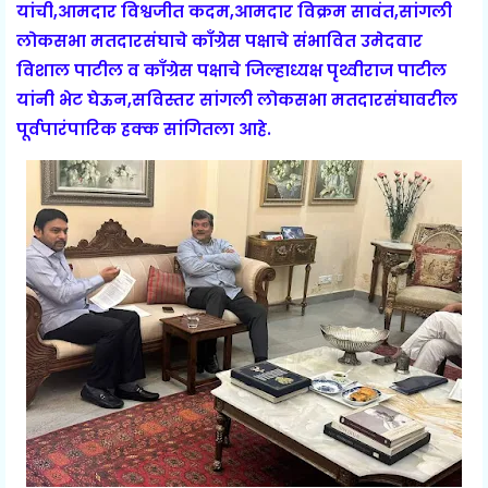
यांची,आमदार विश्वजीत कदम,आमदार विक्रम सावंत,सांगली
लोकसभा मतदारसंघाचे काँग्रेस पक्षाचे संभावित उमेदवार
विशाल पाटील व काँग्रेस पक्षाचे जिल्हाध्यक्ष पृथ्वीराज पाटील
यांनी भेट घेऊन,सविस्तर सांगली लोकसभा मतदारसंघावरील
पूर्वपारंपारिक हक्क सांगितला आहे.