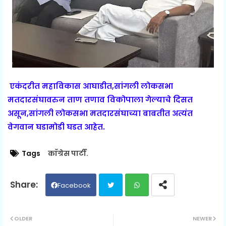
एकंदरीत महाविकास आघाडीत,सांगली लोकसभा
मतदारसंघावरुन ताण तणाव विकोपाला गेल्याचे दिसत
असून,सांगली लोकसभा मतदारसंघाच्या बाबतीत अत्यंत
वेगवान घडामोडी घडत आहेत.
Tags
काँग्रेस पार्टी.
Facebook
Twit
Wh
OLDER
NEWER