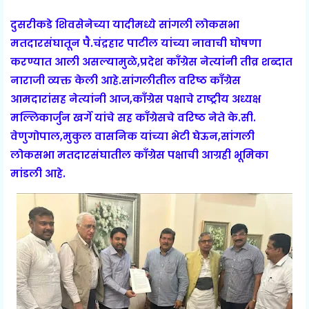
दुसरीकडे शिवसेनेच्या यादीमध्ये सांगली लोकसभा
मतदारसंघातून पै.चंद्रहार पाटील यांच्या नावाची घोषणा
करण्यात आली असल्यामुळे,प्रदेश काँग्रेस नेत्यांनी तीव्र शब्दात
नाराजी व्यक्त केली आहे.सांगलीतील वरिष्ठ काँग्रेस
आमदारांसह नेत्यांनी आज,काँग्रेस पक्षाचे राष्ट्रीय अध्यक्ष
मल्लिकार्जुन खर्गे यांचे सह काँग्रेसचे वरिष्ठ नेते के.सी.
वेणुगोपाल,मुकुल वासनिक यांच्या भेटी घेऊन,सांगली
लोकसभा मतदारसंघातील काँग्रेस पक्षाची आग्रही भूमिका
मांडली आहे.