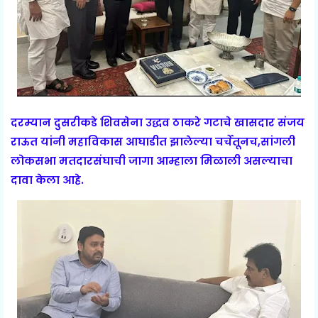
दरम्यान दुसरीकडे शिवसेना उद्धव ठाकरे गटाचे खासदार संजय
राऊत यांनी महाविकास आघाडीत झालेल्या चर्चेतूनच,सांगली
लोकसभा मतदारसंघाची जागा आम्हाला मिळाली असल्याचा
दावा केला आहे.