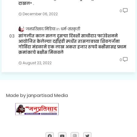
दाखल* .
0
December 06, 2022
जनप्रतिसाद मिडिया
धर्म-संस्कृती
सांगलीत काल सलग दुसऱ्या दिवशी साथीदार फाउंडेशनने
आयोजित केलेल्या दहीहंडी स्पर्धेत तासगावच्या शिवगर्जना
गोविंदा मंडळाने एक लाख अकरा हजार रुपये बक्षीसासह प्रथम
क्रमांकाचे बक्षीस मिळवले
0
August 22, 2022
Made by janpartisad Media