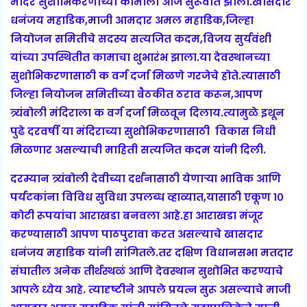
मंदिर सुशोभिकरणाच्या कामाला आज सुरूवात झाली.खासदार
धनंजय महाडिक,माजी आमदार अमल महाडिक,जिल्हा
नियोजन समितीचे सदस्य सत्यजित कदम,विजय सुर्यवंशी
यांच्या उपस्थितीत कामाचा शुभारंभ झाला.या देवस्थानच्या
सुशोभिकरणासाठी क वर्ग दर्जा मिळणे गरजेचे होते.त्यासाठी
जिल्हा नियोजन समितीच्या बैठकीत ठराव करून,आपण
त्र्यंबोली मंदिराला क वर्ग दर्जा मिळवून दिलाय.त्यामुळे इथून
पुढे दरवर्षी या मंदिराच्या सुशोभिकरणासाठी विकास निधी
मिळणार असल्याची माहिती सत्यजित कदम यांनी दिली.
दरम्यान त्र्यंबोली देवीच्या दर्शनासाठी येणार्‍या भाविक आणि
पर्यटकांना विविध सुविधा उपलब्ध व्हाव्यात,यासाठी एकूण १०
कोटी रूपयांचा आराखडा बनवला आहे.हा आराखडा मंजूर
करण्यासाठी आपण पाठपुरावा करत असल्याचे खासदार
धनंजय महाडिक यांनी सांगितले.तर दक्षिण विधानसभा मतदार
संघातील अनेक तीर्थस्थळं आणि देवस्थान सुशोभित करण्याचे
आपले ध्येय आहे. त्यादृष्टीने आपले प्रयत्न सुरू असल्याचे माजी