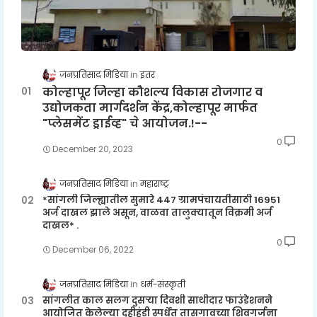
जनप्रतिसाद मिडिया
इतर
कोल्हापूर जिल्हा कौशल्य विकास रोजगार व
उद्योजकता मार्गदर्शन केंद्र,कोल्हापूर मार्फत
"प्लेसमेंट ड्राईव्ह" चे आयोजन.!--
0
December 20, 2023
जनप्रतिसाद मिडिया
महाराष्ट्र
*सांगली जिल्ह्यातील सुमारे 447 ग्रामपंचायतीसाठी 16951
अर्ज दाखल झाले असून, वाळवा तालुक्यातून विक्रमी अर्ज
दाखल* .
0
December 06, 2022
जनप्रतिसाद मिडिया
धर्म-संस्कृती
सांगलीत काल सलग दुसऱ्या दिवशी साथीदार फाउंडेशनने
आयोजित केलेल्या दहीहंडी स्पर्धेत तासगावच्या शिवगर्जना