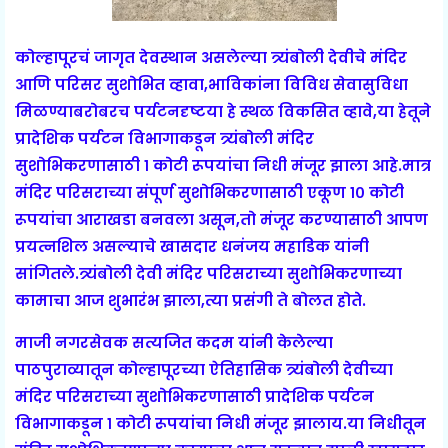
कोल्हापूरचं जागृत देवस्थान असलेल्या त्र्यंबोली देवीचे मंदिर
आणि परिसर सुशोभित व्हावा,भाविकांना विविध सेवासुविधा
मिळण्याबरोबरच पर्यटनदृष्टया हे स्थळ विकसित व्हावे,या हेतूने
प्रादेशिक पर्यटन विभागाकडून त्र्यंबोली मंदिर
सुशोभिकरणासाठी १ कोटी रूपयांचा निधी मंजूर झाला आहे.मात्र
मंदिर परिसराच्या संपूर्ण सुशोभिकरणासाठी एकूण १० कोटी
रूपयांचा आराखडा बनवला असून,तो मंजूर करण्यासाठी आपण
प्रयत्नशिल असल्याचे खासदार धनंजय महाडिक यांनी
सांगितले.त्र्यंबोली देवी मंदिर परिसराच्या सुशोभिकरणाच्या
कामाचा आज शुभारंभ झाला,त्या प्रसंगी ते बोलत होते.
माजी नगरसेवक सत्यजित कदम यांनी केलेल्या
पाठपुराव्यातून कोल्हापूरच्या ऐतिहासिक त्र्यंबोली देवीच्या
मंदिर परिसराच्या सुशोभिकरणासाठी प्रादेशिक पर्यटन
विभागाकडून १ कोटी रूपयांचा निधी मंजूर झालाय.या निधीतून