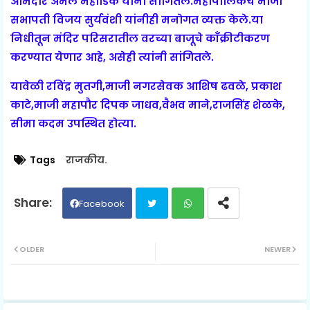
आमदार अमल महाडिक यांनी सांगितले.महापालिकेचे माजी
सभापती विजय सुर्यवंशी यांनीही मनोगत व्यक्त केले.या
निधीतून मंदिर परिसरातील वरच्या बाजूचे कॉंक्रीटीकरण
करण्यात येणार आहे, असेही त्यांनी सांगितले.
यावेळी रविंद्र मुतगी,माजी नगरसेवक आशिष ढवळे, प्रकाश
काटे,माजी महापौर दिपक जाधव,वैभव माने,राजसिंह शेळके,
सीमा कदम उपस्थित होत्या.
Tags
राजकीय.
Facebook
Twit
Wh
OLDER
NEWER
ter
ats
ap