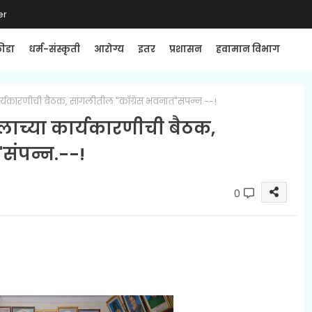
er
्रीडा
धर्म-संस्कृती
आरोग्य
इतर
प्रशासन
हवामान विभाग
 कार्यकारणीची बैठक, सांगलीतील "काँग्रेस भवनात"संपन्न.--!
 दलाच्या कार्यकारणीची बैठक,
संपन्न.--!
0