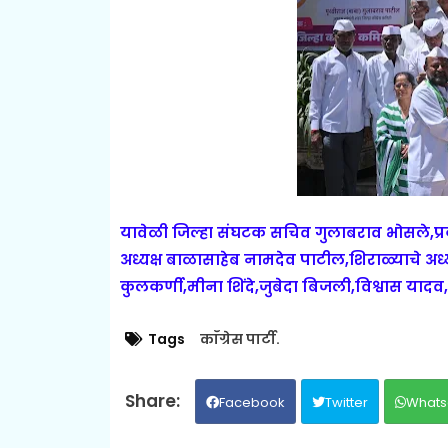
यावेळी जिल्हा संघटक सचिव गुलाबराव भोसले,प्रक
अध्यक्ष बाळासाहेब नामदेव पाटील,शिराळ्याचे अध्य
कुलकर्णी,मीना शिंदे,जुबेदा बिजली,विश्वास यादव
Tags
काँग्रेस पार्टी.
Facebook
Twitter
Whats