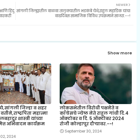
NEWER
आणि हिंदु
सांगली जिल्ह्यातील वाळवा तालुक्यातील भडकंबे येथे,राहुल महाडिक यांचा
ो वारकरी
वाढदिवस सामाजिक विविध उपक्रमाने साजरा.--!
Show more
ये,सांगली जिल्हा व शहर
लोकसभेतील विरोधी पक्षनेते व
ा वतीने,राष्ट्रपिता महात्मा
काँग्रेसचे ज्येष्ठ नेते राहुल गांधी दि.4
बहादूर शास्त्री यांच्या
ऑक्टोबर व दि. 5 ऑक्टोबर 2024
त्त अभिवादन कार्यक्रम
रोजी कोल्हापूर दौऱ्यावर.--!
September 30, 2024
 02, 2024