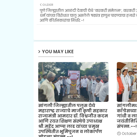
OLDER
पुणे जिल्ह्यातील आळंदी देवाची येथे ‘वारकरी संमेलन!’; वारकरी 
धर्म यांच्या विरोधात चालू असलेले षड्यंत्र हाणून पाडण्याचा हजार
आणि कीर्तनकारांचा निर्धार.-!
YOU MAY LIKE
सांगली जिल्ह्यातील पलूस येथे
सांगलीमध्
महाराष्ट्र राज्याचे माजी कृषी सहकार
काँग्रेसच्य
राज्यमंत्री आमदार डॉ. विश्वजीत कदम
गांधी व लाल
आणि रयत शिक्षण संस्थेचे उपाध्यक्ष
जयंतीनिमि
श्री.महेंद्र आप्पा लाड यांच्या प्रमुख
संपन्न.--!
उपस्थितीत भूमिपूजन व लोकार्पण
October
सोहळा संपन्न.--!