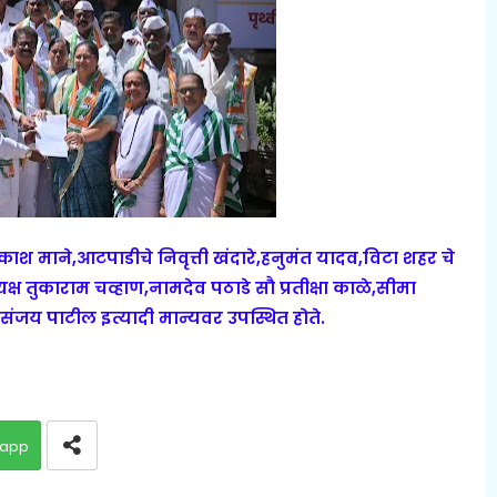
ाश माने,आटपाडीचे निवृत्ती खंदारे,हनुमंत यादव,विटा शहर चे
क्ष तुकाराम चव्हाण,नामदेव पठाडे सौ प्रतीक्षा काळे,सीमा
,संजय पाटील इत्यादी मान्यवर उपस्थित होते.
app