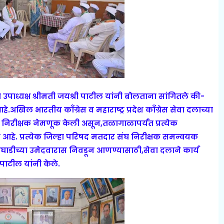
ा उपाध्यक्ष श्रीमती जयश्री पाटील यांनी बोलताना सांगितले की-
आहे.अखिल भारतीय काँग्रेस व महाराष्ट्र प्रदेश काँग्रेस सेवा दलाच्या
ाठी निरीक्षक नेमणूक केली असून,तळागाळापर्यंत प्रत्येक
 आहे. प्रत्येक जिल्हा परिषद मतदार संघ निरीक्षक समन्वयक
आघाडीच्या उमेदवारास निवडून आणण्यासाठी,सेवा दलाने कार्य
पाटील यांनी केले.