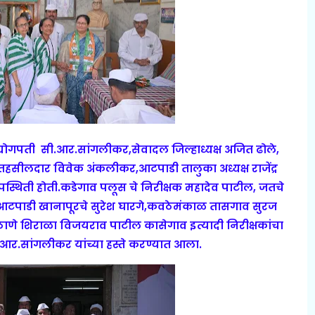
र उद्योगपती सी.आर.सांगलीकर,सेवादल जिल्हाध्यक्ष अजित ढोले,
 तहसीलदार विवेक अंकलीकर,आटपाडी तालुका अध्यक्ष राजेंद्र
पस्थिती होती.कडेगाव पलूस चे निरीक्षक महादेव पाटील, जतचे
शेख, आटपाडी खानापूरचे सुरेश घारगे,कवठेमंकाळ तासगाव सुरज
ाणे शिराळा विजयराव पाटील कासेगाव इत्यादी निरीक्षकांचा
.आर.सांगलीकर यांच्या हस्ते करण्यात आला‌.