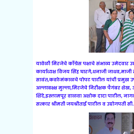
यावेळी मिरजेचे काँग्रेस पक्षाचे संभाव्य उमेदवा
कार्याध्यक्ष विजय सिंह घारगे,धनाजी जाधव,माजी
सावंत,कवठेमंकाळचे पोपट पाटील यांची प्रमुख उ
अल्लाबक्ष्क्ष मुल्ला,मिरजेचे निरीक्षक पैगंबर 
शिंदे,इस्लामपूर वाळवा अशोक दादा पाटील, नागठ
सत्कार श्रीमती जयश्रीताई पाटील व उद्योगपती सी