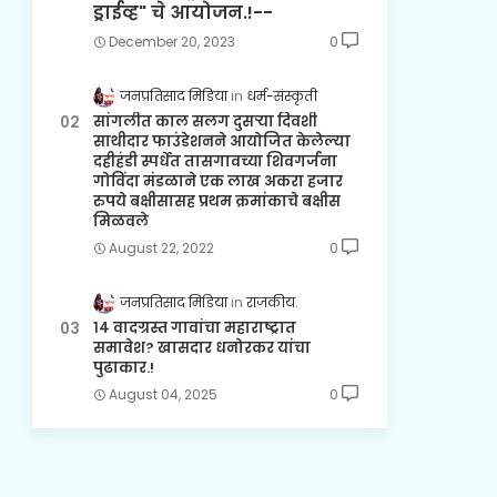
ड्राईव्ह" चे आयोजन.!--
December 20, 2023
0
जनप्रतिसाद मिडिया
धर्म-संस्कृती
सांगलीत काल सलग दुसऱ्या दिवशी
साथीदार फाउंडेशनने आयोजित केलेल्या
दहीहंडी स्पर्धेत तासगावच्या शिवगर्जना
गोविंदा मंडळाने एक लाख अकरा हजार
रुपये बक्षीसासह प्रथम क्रमांकाचे बक्षीस
मिळवले
August 22, 2022
0
जनप्रतिसाद मिडिया
राजकीय.
१४ वादग्रस्त गावांचा महाराष्ट्रात
समावेश? खासदार धनोरकर यांचा
पुढाकार.!
August 04, 2025
0