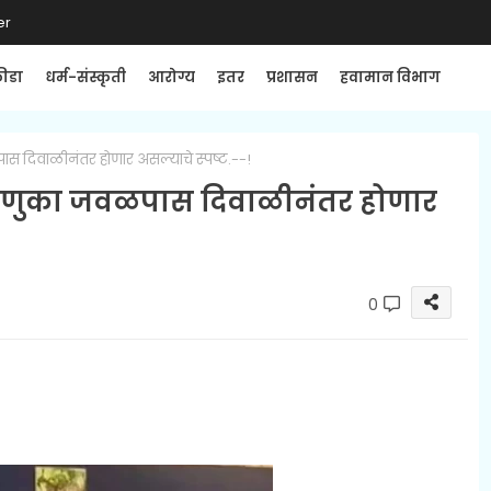
er
्रीडा
धर्म-संस्कृती
आरोग्य
इतर
प्रशासन
हवामान विभाग
ास दिवाळीनंतर होणार असल्याचे स्पष्ट.--!
िवडणुका जवळपास दिवाळीनंतर होणार
0