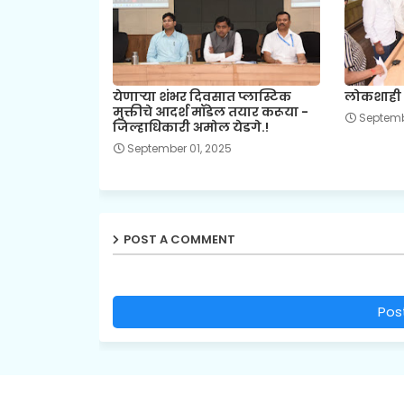
येणाऱ्या शंभर दिवसात प्लास्टिक
लोकशाही द
मुक्तीचे आदर्श मॉडेल तयार करूया -
Septemb
जिल्हाधिकारी अमोल येडगे.!
September 01, 2025
POST A COMMENT
Pos