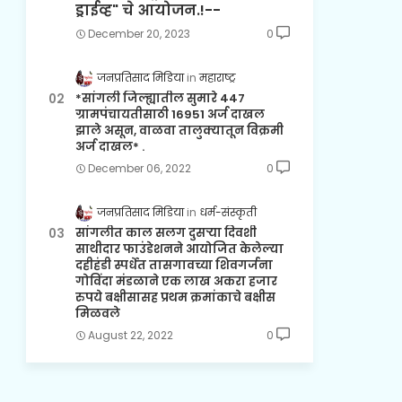
ड्राईव्ह" चे आयोजन.!--
December 20, 2023
0
जनप्रतिसाद मिडिया
महाराष्ट्र
*सांगली जिल्ह्यातील सुमारे 447
ग्रामपंचायतीसाठी 16951 अर्ज दाखल
झाले असून, वाळवा तालुक्यातून विक्रमी
अर्ज दाखल* .
December 06, 2022
0
जनप्रतिसाद मिडिया
धर्म-संस्कृती
सांगलीत काल सलग दुसऱ्या दिवशी
साथीदार फाउंडेशनने आयोजित केलेल्या
दहीहंडी स्पर्धेत तासगावच्या शिवगर्जना
गोविंदा मंडळाने एक लाख अकरा हजार
रुपये बक्षीसासह प्रथम क्रमांकाचे बक्षीस
मिळवले
August 22, 2022
0