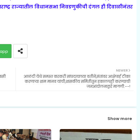
ाराष्ट्र राज्यातील विधानसभा निवडणुकीची दंगल ही दिवाळीनंतर
app
NEWER
वासी
आळंदी येथे समस्त वारकरी सांप्रदायाच्या वतीने,संतांवर आक्षेपार्ह टीका
करणाऱ्या शाम मानव यांची,शासकीय समितीतून हकालपट्टी करण्याची
जनआंदोलनाद्वारे मागणी.--!
Show more