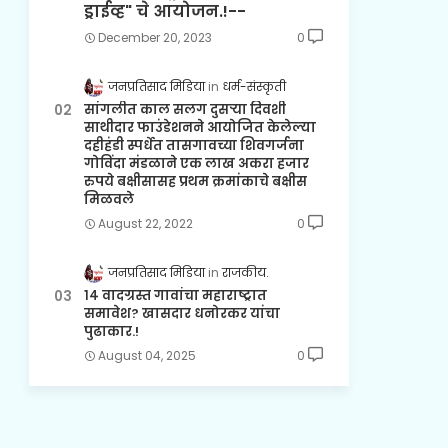
ड्राईव्ह" चे आयोजन.!--
December 20, 2023
0
जनप्रतिसाद मिडिया
धर्म-संस्कृती
सांगलीत काल सलग दुसऱ्या दिवशी
साथीदार फाउंडेशनने आयोजित केलेल्या
दहीहंडी स्पर्धेत तासगावच्या शिवगर्जना
गोविंदा मंडळाने एक लाख अकरा हजार
रुपये बक्षीसासह प्रथम क्रमांकाचे बक्षीस
मिळवले
August 22, 2022
0
जनप्रतिसाद मिडिया
राजकीय.
१४ वादग्रस्त गावांचा महाराष्ट्रात
समावेश? खासदार धनोरकर यांचा
पुढाकार.!
August 04, 2025
0