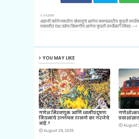
OLDER
शहाजी कॉलेजमधील खेळाडूंचे शालेय मनपास्तरीय कुस्ती स्पर्धेमध
घवघवीत यश.तसेच विभागीय शालेय कुस्ती स्पर्धेसाठी निवड.--!
YOU MAY LIKE
गणेश मिरवणूक आणि ध्वनीप्रदूषण:
गणेशोत्सव
नियमांचे उल्लंघन टाळणे का गरजेचे
प्रवाशांसा
आहे.?
August 
August 29, 2025