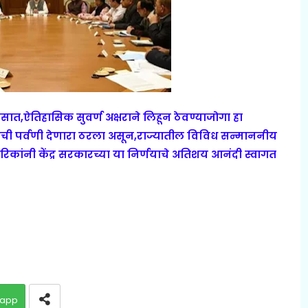
ासात,ऐतिहासिक सुवर्ण अक्षराने लिहून ठेवण्याजोगा हा
दाची पर्वणी देणारा ठरला असून,राज्यातील विविध सन्माननीय
गरिकांनी केंद्र सरकारच्या या निर्णयाचे अतिशय आनंदी स्वागत
app