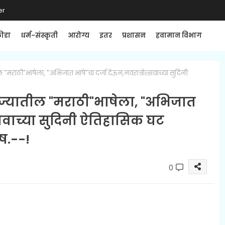
er
्रीडा
धर्म-संस्कृती
आरोग्य
इतर
प्रशासन
हवामान विभाग
ील "मराठी"भाषेला, "अभिजात भाषे"चा दर्जा देऊन,नवरात्रोत्सवाच्या सुदिनी
 राज्यातील "मराठी"भाषेला, "अभिजात
त्सवाच्या सुदिनी ऐतिहासिक घट
ष.--!
0