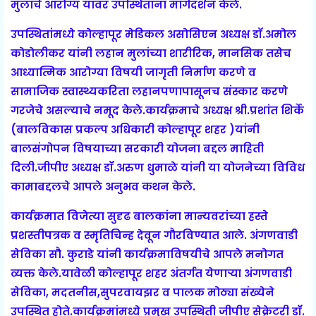
मुलांचे आरोग्य यावर उपस्थितांना मार्गदर्शन केले.
उपस्थितांमध्ये कोल्हापूर मेडिकल असोसिएन अध्यक्ष डॉ.अमोल
कोडोलीकर यांनी लहान मुलांच्या शारीरिक, मानसिक तसेच
आध्यात्मिक आरोग्या विषयी जागृती निर्माण करणे व
सामाजिक स्वास्थ्यकरिता लहानपणापासूनच संस्कार करणे
गरजेचे असल्याचे नमूद केले.कार्यक्रमाचे अध्यक्ष श्री.प्रशांत शिर्के
(बालविकास प्रकल्प अधिकारी कोल्हापूर शहर )यांनी
बालसंगोपन विषयाच्या सरकारी योजना बद्दल माहिती
दिली.जीपीए अध्यक्ष डॉ.अरुण धुमाळे यांनी या योजनेच्या विविध
कामाबद्दलचे आपले अनुभव कथन केले.
कार्यक्रमात विजेत्या सुदृढ बालकांना मान्यवरांच्या हस्ते
प्रशस्तीपत्रक व स्मृतिचिन्ह देवून गौरविण्यात आले.
अंगणवाडी
सेविका सौ. कुराडे यांनी कार्यक्रमाविषयीचे आपले मनोगत
व्यक्त केले.यावेळी कोल्हापूर शहर अंतर्गत येणाऱ्या अंगणवाडी
सेविका, मदतनीस,सुपरवायझर व पालक मोठ्या संख्येने
उपस्थित होते.कार्यक्रमांमध्ये प्रमुख उपस्थिती जीपीए सेक्रेटरी डॉ.