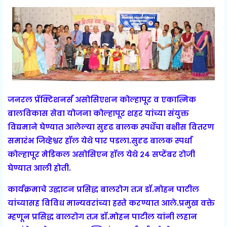
जनरल प्रॅक्टिशनर्स असोसिएशन कोल्हापूर व एकात्मिक
बालविकास सेवा योजना कोल्हापूर शहर यांच्या संयुक्त
विद्यमाने घेण्यात आलेल्या
सुदृढ बालक स्पर्धेचा बक्षीस वितरण
समारंभ जिव्हेश्वर हॉल येथे पार पडला.सुदृढ बालक स्पर्धा
कोल्हापूर मेडिकल असोसिएन हॉल येथे २४ सप्टेंबर रोजी
घेण्यात आली होती.
कार्यक्रमाचे उद्घाटन प्रसिद्ध बालरोग तज्ञ डॉ.मोहन पाटील
यांच्यासह विविध मान्यवरांच्या हस्ते करण्यात आले.प्रमुख वक्ते
म्हणून प्रसिद्ध बालरोग तज्ञ डॉ.मोहन पाटील यांनी लहान