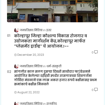
जनप्रतिसाद मिडिया
इतर
कोल्हापूर जिल्हा कौशल्य विकास रोजगार व
उद्योजकता मार्गदर्शन केंद्र,कोल्हापूर मार्फत
"प्लेसमेंट ड्राईव्ह" चे आयोजन.!--
0
December 20, 2023
जनप्रतिसाद मिडिया
धर्म-संस्कृती
सांगलीत काल सलग दुसऱ्या दिवशी साथीदार फाउंडेशनने
आयोजित केलेल्या दहीहंडी स्पर्धेत तासगावच्या शिवगर्जना
गोविंदा मंडळाने एक लाख अकरा हजार रुपये बक्षीसासह प्रथम
क्रमांकाचे बक्षीस मिळवले
0
August 22, 2022
जनप्रतिसाद मिडिया
राजकीय.