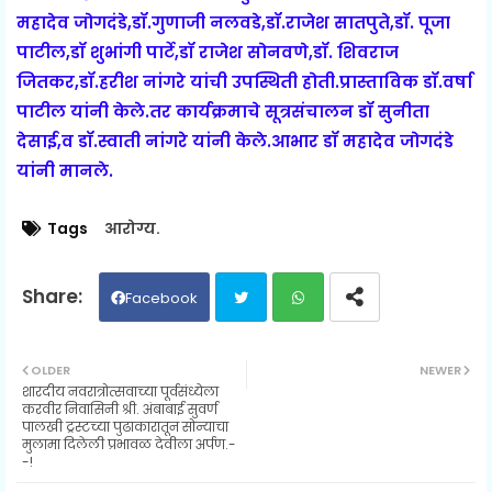
महादेव जोगदंडे,डॉ.गुणाजी नलवडे,डॉ.राजेश सातपुते,डॉ. पूजा
पाटील,डॉ शुभांगी पार्टे,डॉ राजेश सोनवणे,डॉ. शिवराज
जितकर,डॉ.हरीश नांगरे यांची उपस्थिती होती.प्रास्ताविक डॉ.वर्षा
पाटील यांनी केले.तर कार्यक्रमाचे सूत्रसंचालन डॉ सुनीता
देसाई,व डॉ.स्वाती नांगरे यांनी केले.आभार डॉ महादेव जोगदंडे
यांनी मानले.
Tags
आरोग्य.
Facebook
Twit
Wh
OLDER
NEWER
शारदीय नवरात्रोत्सवाच्या पूर्वसंध्येला
ter
ats
करवीर निवासिनी श्री. अंबाबाई सुवर्ण
पालखी ट्रस्टच्या पुढाकारातून सोन्याचा
मुलामा दिलेली प्रभावळ देवीला अर्पण.-
ap
-!