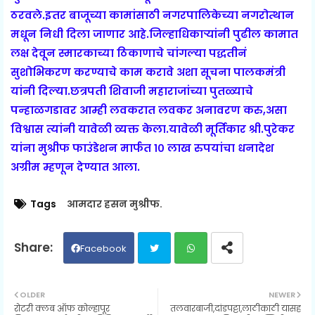
ठरवले.इतर बाजूच्या कामांसाठी नगरपालिकेच्या नगरोत्थान
मधून निधी दिला जाणार आहे.जिल्हाधिकाऱ्यांनी पुढील कामात
लक्ष देवून स्मारकाच्या ठिकाणाचे चांगल्या पद्धतीनं
सुशोभिकरण करण्याचे काम करावे अशा सूचना पालकमंत्री
यांनी दिल्या.छत्रपती शिवाजी महाराजांच्या पुतळ्याचे
पन्हाळगडावर आम्ही लवकरात लवकर अनावरण करु,असा
विश्वास त्यांनी यावेळी व्यक्त केला.यावेळी मूर्तिकार श्री.पुरेकर
यांना मुश्रीफ फाउंडेशन मार्फत १० लाख रुपयांचा धनादेश
अग्रीम म्हणून देण्यात आला.
Tags
आमदार हसन मुश्रीफ.
Facebook
Twit
Wh
OLDER
NEWER
रोटरी क्लब ऑफ कोल्हापूर
तलवारबाजी,दांडपट्टा,लाठीकाठी यासह
ter
ats