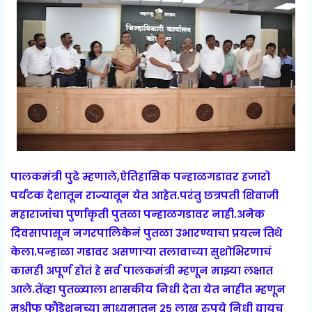
पालकमंत्री पुढे म्हणाले,ऐतिहासिक पन्हाळगडावर हजारो
पर्यटक देशातून राज्यातून येत आहेत.परंतु छत्रपती शिवाजी
महाराजांचा पुर्णाकृती पुतळा पन्हाळगडावर नाही.अनेक
दिवसापासून नगरपालिकेनं पुतळा उभारण्याचा प्रयत्न तिथे
केला.पन्हाळा गडावर असणाऱ्या तलावाच्या सुशोभिरणाचं
कामही अपूर्ण होतं हे सर्व पालकमंत्री म्हणून माझ्या लक्षात
आले.तेंव्हा पुतळ्याला शासकीय निधी देता येत नाहीत म्हणून
मुश्रीफ फौंडेशनच्या माध्यमातून २५ लाख रुपये निधी द्यायच