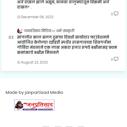
अर्ज दाखल झाले असून, वाळवा तालुक्यातून विक्रमी अर्ज
दाखल* .
0
December 06, 2022
जनप्रतिसाद मिडिया
धर्म-संस्कृती
सांगलीत काल सलग दुसऱ्या दिवशी साथीदार फाउंडेशनने
आयोजित केलेल्या दहीहंडी स्पर्धेत तासगावच्या शिवगर्जना
गोविंदा मंडळाने एक लाख अकरा हजार रुपये बक्षीसासह प्रथम
क्रमांकाचे बक्षीस मिळवले
0
August 22, 2022
Made by janpartisad Media