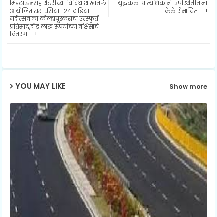
मिडटाऊनसह रोटरीच्या विविध शाखांतर्फे
युद्धकला प्रात्यक्षिकांनी उपस्थितीतांना
आयोजित रास रसिया- २४ दांडिया
केले रोमांचित.--!
महोत्सवाला कोल्हापूरकरांचा उत्स्फुर्त
ap
प्रतिसाद,दीड लाख रूपयांच्या बक्षिसाचे
वितरण.--!
p
YOU MAY LIKE
Show more