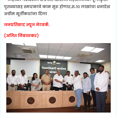
पुतळ्यासह स्मारकाचे काम सुरू होणार,रु.१० लाखांचा धनादेश
अग्रीम मूर्तीकारांना दिला
जनप्रतिसाद न्यूज नेटवर्क.
(अजित निंबाळकर)