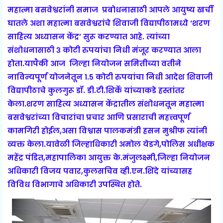
महात्मा बसवेश्वरांनी समाज प्रबोधनासाठी आपले आयुष्य खर्ची
घातले अशा महात्मा बसवेश्वरांचे शिवाजी विद्यापीठामध्ये ‘शरण
साहित्य अध्यासन केंद्र’ सुरू करण्यात आहे. त्यांच्या
संशोधनासाठी ३ कोटी रुपयांचा निधी मंजूर करण्यात आला
होता.यापैकी आज जिल्हा नियोजन समितीच्या वतीने
नाविन्यपूर्ण योजनेतून १.५ कोटी रुपयांचा निधी आदेश शिवाजी
विद्यापीठाचे कुलगुरू डॉ. डी.टी.शिर्के यांच्याकडे हस्तांतर
केला.शरण साहित्य अध्यासन केंद्रातील संशोधनतून महात्मा
बसवेश्वरांच्या विचारांचा प्रचार आणि प्रसाराची महत्त्वपूर्ण
कामगिरी होईल,असा विश्वास पालकमंत्री हसन मुश्रीफ त्यांनी
व्यक्त केला.यावेळी जिल्हाधिकारी अमोल येडगे,पोलिस अधीक्षक
महेंद्र पंडित,महापालिका आयुक्त के.मंजुलक्ष्मी,जिल्हा नियोजन
अधिकारी विजय पवार,कुलसचिव व्ही.एन.शिंदे यांच्यासह
विविध विभागाचे अधिकारी उपस्थित होते.