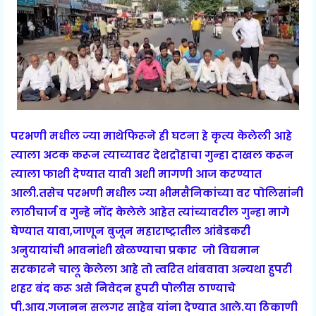
परभणी मधील ज्या माथेफिरूने ही घटना हे कृत्य केलेली आहे
त्याला अटक करून त्याच्यावर देशद्रोहाचा गुन्हा दाखल करून
त्याला फाशी देण्यात यावी अशी मागणी आज करण्यात
आली.तसेच परभणी मधील ज्या भीमसैनिकांच्या वर पोलिसांनी
लाठीचार्ज व गुन्हे नोंद केलेले आहेत त्यांच्यावरील गुन्हा मागे
घेण्यात यावा,जाणून बुजून महाराष्ट्रातील आंबेडकरी
अनुयायांची भावनांशी खेळण्याचा प्रकार जो विद्यमान
सरकारने चालू केलेला आहे तो त्वरित थांबवावा अन्यथा हुपरी
शहर बंद करू असे निवेदन हुपरी पोलीस ठाण्याचे
पी.आय.गजानन सलगर साहेब यांना देण्यात आले.या ठिकाणी