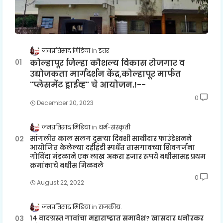
जनप्रतिसाद मिडिया
इतर
कोल्हापूर जिल्हा कौशल्य विकास रोजगार व
उद्योजकता मार्गदर्शन केंद्र,कोल्हापूर मार्फत
"प्लेसमेंट ड्राईव्ह" चे आयोजन.!--
0
December 20, 2023
जनप्रतिसाद मिडिया
धर्म-संस्कृती
सांगलीत काल सलग दुसऱ्या दिवशी साथीदार फाउंडेशनने
आयोजित केलेल्या दहीहंडी स्पर्धेत तासगावच्या शिवगर्जना
गोविंदा मंडळाने एक लाख अकरा हजार रुपये बक्षीसासह प्रथम
क्रमांकाचे बक्षीस मिळवले
0
August 22, 2022
जनप्रतिसाद मिडिया
राजकीय.
१४ वादग्रस्त गावांचा महाराष्ट्रात समावेश? खासदार धनोरकर