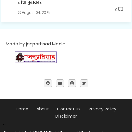
यांचा पुढाकार.!
0
August 04, 2025
Made by janpartisad Media
Home
About
Contact us
Privacy Policy
Disclaimer
....