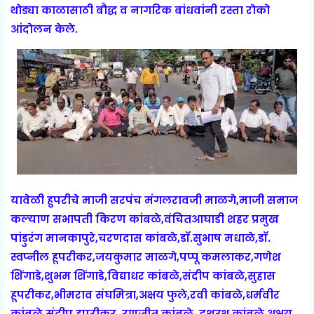
थोड्या काळासाठी बौद्ध व नागरिक बांधवांनी रस्ता रोको
आंदोलन केले.
यावेळी हुपरीचे माजी सरपंच मंगलरावजी माळगे,माजी समाज
कल्याण सभापती किरण कांबळे,वंचितआघाडी शहर प्रमुख
पांडुरंग मानकापुरे,चरणदास कांबळे,डॉ.सुभाष मधाळे,डॉ.
स्वप्नील हूपरीकर,जयकुमार माळगे,पप्पू कमलाकर,गणेश
शिंगाडे,शुभम शिंगाडे,विद्याधर कांबळे,संदीप कांबळे,सुहास
हूपरीकर,भीमराव संघमित्रा,अक्षय फुले,रवी कांबळे,धर्मवीर
कांबळे,संदीप हुपरीकर, रणजीत कांबळे ,दशरथ कांबळे अक्षय