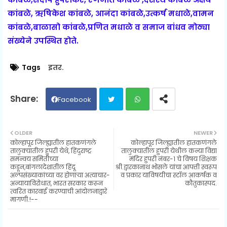
कांबळे, ऋषिकेश कांबळे, आनंदा कांबळे,उत्कर्ष मधाळे,वामन
कांबळे,बाळासो कांबळे,प्रणित मधाळे व समाज बांधव मोठ्या
संख्येने उपस्थित होते.
Tags
इतर.
Facebook
Twit
Wh
OLDER
NEWER
कोल्हापूर जिल्ह्यातील हातकणंगले
कोल्हापूर जिल्ह्यातील हातकणंगले
ter
ats
तालुक्यातील हुपरी येथे, हिंदुराष्ट्र
तालुक्यातील हुपरी येथील कन्या विद्या
समन्वय समितीच्या
मंदिर हुपरी नंबर-१ चे विषय शिक्षक
कडून,बांगलादेशातील हिंदू
श्री.द्वारकानाथ भोसले यांचा आपत्ती स्वरूप
ap
अल्पसंख्याकांच्या वर होणाऱ्या अत्याचार-
व प्रकार याविषयीचा स्टॉल आकर्षक व
अन्यायाविरोधात, भारत सरकार करून
कौतुकास्पद.
p
त्वरित कारवाई करण्याची आंदोलनाद्वारे
मागणी.!--