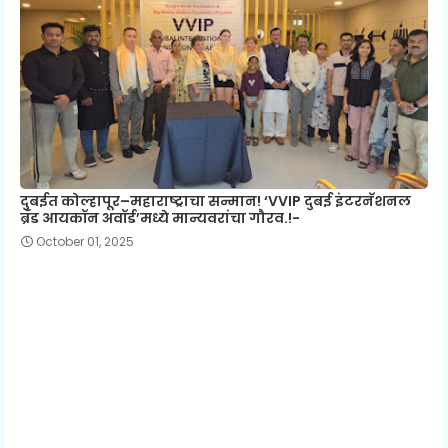
दुबईत कोल्हापूर–महाराष्ट्राचा सन्मान! ‘VVIP दुबई इंटरनॅशनल
ब्रँड आयकॉन अवॉर्ड’मध्ये मान्यवरांचा गौरव.!-
October 01, 2025