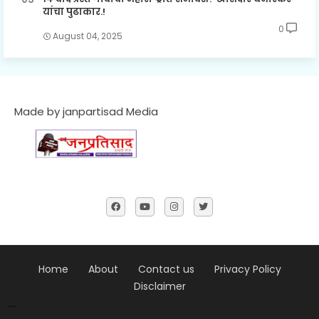
यांचा पुढाकार.!
0
August 04, 2025
Made by janpartisad Media
Home
About
Contact us
Privacy Policy
Disclaimer
....