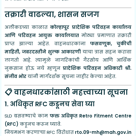
तक्रारी वाढल्या, शासन सजग
अलीकडच्या काळात
कोल्हापूर प्रादेशिक परिवहन कार्यालय
आणि परिवहन आयुक्त कार्यालयात
मोठ्या प्रमाणात तक्रारी
प्राप्त झाल्या आहेत. वाहनधारकांना
फसवणूक, चुकीची
माहिती, जबरदस्तीने शुल्क आकारणी
याचा त्रास सहन करावा
लागतो आहे. त्यामुळे नागरिकांची गैरसोय आणि आर्थिक
नुकसान होऊ नये म्हणून
प्रादेशिक परिवहन अधिकारी श्री.
संजीव भोर
यांनी मार्गदर्शक सूचना जाहीर केल्या आहेत.
📋 वाहनधारकांसाठी महत्त्वाच्या सूचना
1. अधिकृत RFC कडूनच सेवा घ्या
SLD बसवण्याचे काम
फक्त अधिकृत Retro Fitment Centre
(RFC)
कडूनच करून घ्यावे.
नियमभंग करणाऱ्या RFC विरोधात
rto.09-mh@mah.gov.in