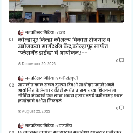
जनप्रतिसाद मिडिया
इतर
कोल्हापूर जिल्हा कौशल्य विकास रोजगार व
उद्योजकता मार्गदर्शन केंद्र,कोल्हापूर मार्फत
"प्लेसमेंट ड्राईव्ह" चे आयोजन.!--
0
December 20, 2023
जनप्रतिसाद मिडिया
धर्म-संस्कृती
सांगलीत काल सलग दुसऱ्या दिवशी साथीदार फाउंडेशनने
आयोजित केलेल्या दहीहंडी स्पर्धेत तासगावच्या शिवगर्जना
गोविंदा मंडळाने एक लाख अकरा हजार रुपये बक्षीसासह प्रथम
क्रमांकाचे बक्षीस मिळवले
0
August 22, 2022
जनप्रतिसाद मिडिया
राजकीय.
१४ वादग्रस्त गावांचा महाराष्ट्रात समावेश? खासदार धनोरकर