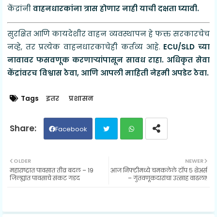
केंद्रांनी
वाहनधारकांना त्रास होणार नाही याची दक्षता घ्यावी.
सुरक्षित आणि कायदेशीर वाहन व्यवस्थापन हे फक्त सरकारचेच
नव्हे, तर प्रत्येक वाहनधारकाचेही कर्तव्य आहे.
ECU/SLD च्या
नावावर फसवणूक करणाऱ्यांपासून सावध राहा. अधिकृत सेवा
केंद्रांवरच विश्वास ठेवा, आणि आपली माहिती नेहमी अपडेट ठेवा.
Tags
इतर
प्रशासन
Facebook
Twit
Wh
OLDER
NEWER
महाराष्ट्रात पावसात तीव्र बदल – 19
आज निफ्टीमध्ये चमकलेले टॉप ५ शेअर्स
ter
ats
जिल्ह्यांत पावसाचे संकट गडद
– गुंतवणूकदारांचा उत्साह वाढला!
ap
p