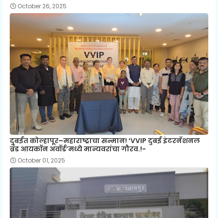
October 26, 2025
दुबईत कोल्हापूर–महाराष्ट्राचा सन्मान! ‘VVIP दुबई इंटरनॅशनल
ब्रँड आयकॉन अवॉर्ड’मध्ये मान्यवरांचा गौरव.!-
October 01, 2025