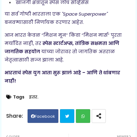
खाजगी क्षेत्रातून स्पेस लॉंच सर्व्हिसेस
या सर्व गोष्टी भारताला एक
"Space Superpower"
बनवण्यासाठी निर्णायक ठरणार आहेत.
आज भारत केवळ “मिशन मून” किंवा “मिशन मार्स” पुरता
मर्यादित नाही, तर
स्पेस स्टार्टअप्स, तांत्रिक सक्षमता आणि
जागतिक सहयोग
यांच्या जोरावर तो जागतिक अंतराळ
नेतृत्वासाठी सज्ज झाला आहे.
भारताचं स्पेस युग आता सुरू झालं आहे – आणि ते थांबणार
नाही!
Tags
इतर.
Facebook
Twit
Wh
OLDER
NEWER