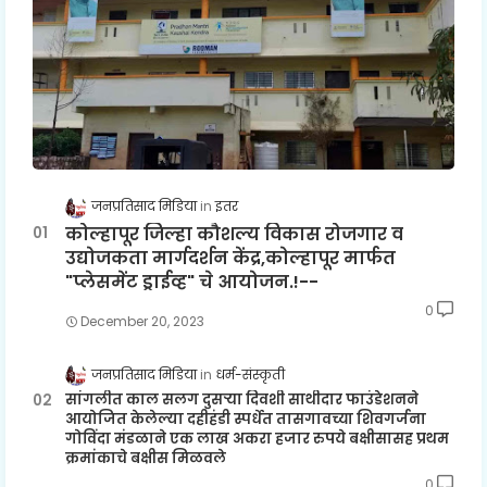
जनप्रतिसाद मिडिया
इतर
कोल्हापूर जिल्हा कौशल्य विकास रोजगार व
उद्योजकता मार्गदर्शन केंद्र,कोल्हापूर मार्फत
"प्लेसमेंट ड्राईव्ह" चे आयोजन.!--
0
December 20, 2023
जनप्रतिसाद मिडिया
धर्म-संस्कृती
सांगलीत काल सलग दुसऱ्या दिवशी साथीदार फाउंडेशनने
आयोजित केलेल्या दहीहंडी स्पर्धेत तासगावच्या शिवगर्जना
गोविंदा मंडळाने एक लाख अकरा हजार रुपये बक्षीसासह प्रथम
क्रमांकाचे बक्षीस मिळवले
0