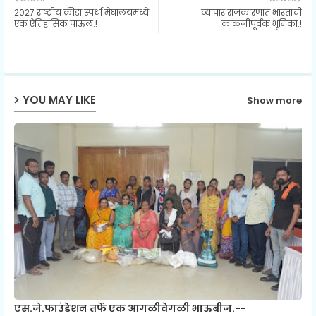
2027 राष्ट्रीय क्रीडा स्पर्धा मेघालयमध्ये:
व्यापार राजकारणात भारताची
ter
ats
एक ऐतिहासिक पाऊल.!
काळजीपूर्वक भूमिका.!
ap
p
YOU MAY LIKE
Show more
एस.जे.फाउंडेशन तर्फे एक आगळीवेगळी भाऊबीज.--