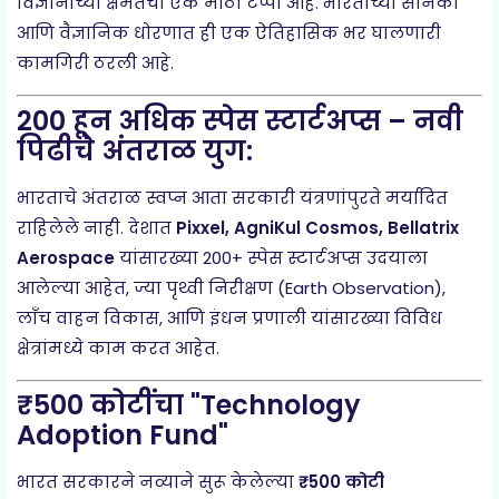
विज्ञानाच्या क्षमतेचा एक मोठा टप्पा आहे. भारताच्या सैनिकी
आणि वैज्ञानिक धोरणात ही एक ऐतिहासिक भर घालणारी
कामगिरी ठरली आहे.
200 हून अधिक स्पेस स्टार्टअप्स – नवी
पिढीचे अंतराळ युग:
भारताचे अंतराळ स्वप्न आता सरकारी यंत्रणांपुरते मर्यादित
राहिलेले नाही. देशात
Pixxel, AgniKul Cosmos, Bellatrix
Aerospace
यांसारख्या 200+ स्पेस स्टार्टअप्स उदयाला
आलेल्या आहेत, ज्या पृथ्वी निरीक्षण (Earth Observation),
लाँच वाहन विकास, आणि इंधन प्रणाली यांसारख्या विविध
क्षेत्रांमध्ये काम करत आहेत.
₹500 कोटींचा "Technology
Adoption Fund"
भारत सरकारने नव्याने सुरू केलेल्या
₹500 कोटी