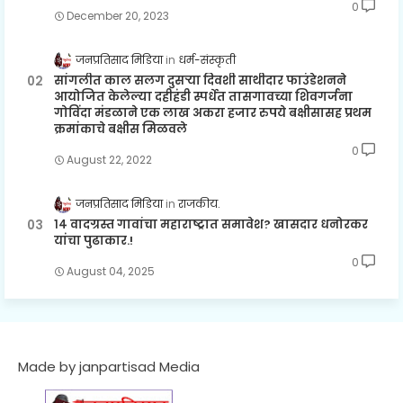
0
December 20, 2023
जनप्रतिसाद मिडिया
धर्म-संस्कृती
सांगलीत काल सलग दुसऱ्या दिवशी साथीदार फाउंडेशनने
आयोजित केलेल्या दहीहंडी स्पर्धेत तासगावच्या शिवगर्जना
गोविंदा मंडळाने एक लाख अकरा हजार रुपये बक्षीसासह प्रथम
क्रमांकाचे बक्षीस मिळवले
0
August 22, 2022
जनप्रतिसाद मिडिया
राजकीय.
१४ वादग्रस्त गावांचा महाराष्ट्रात समावेश? खासदार धनोरकर
यांचा पुढाकार.!
0
August 04, 2025
Made by janpartisad Media