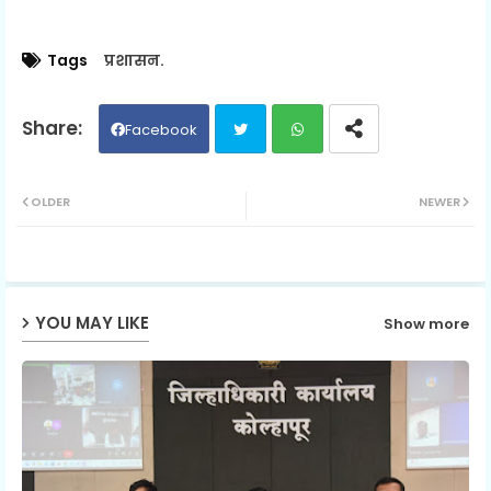
Tags
प्रशासन.
Facebook
Twit
Wh
OLDER
NEWER
ter
ats
ap
YOU MAY LIKE
Show more
p