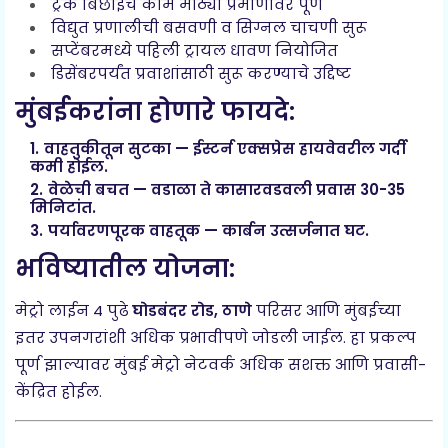
ट्रॅक बिछाईचे काम मोठ्या प्रमाणावर पूर्ण
विद्युत प्रणालीची बसवणी व सिग्नल चाचणी सुरू
सप्टेंबरमध्ये पहिली ट्रायल धावण नियोजित
डिसेंबरपर्यंत प्रवाशांसाठी सुरू करण्याचे उद्दिष्ट
मुंबईकरांना होणारे फायदे:
वाहतुकीतून सुटका
— ईस्टर्न एक्सप्रेस हायवेवरील गर्दी
कमी होईल.
वेळेची बचत
— वडाळा ते कासारवडवली प्रवास 30-35
मिनिटांत.
पर्यावरणपूरक वाहतूक
— कार्बन उत्सर्जनात घट.
भविष्यातील योजना:
मेट्रो लाईन 4 पुढे
घोडबंदर रोड, ठाणे
परिसर आणि मुंबईच्या
इतर उपनगरांशी अधिक प्रभावीपणे जोडली जाईल. हा प्रकल्प
पूर्ण झाल्यावर मुंबई मेट्रो नेटवर्क अधिक सशक्त आणि प्रवासी-
केंद्रित होईल.