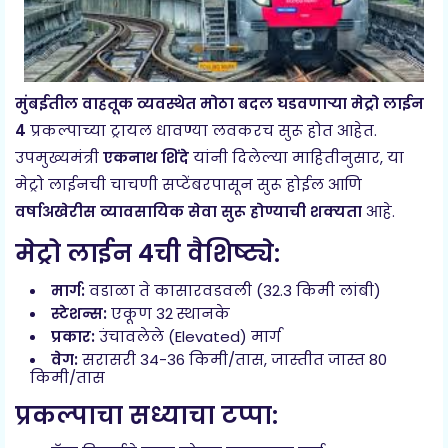
मुंबईतील वाहतूक व्यवस्थेत मोठा बदल घडवणाऱ्या मेट्रो लाईन
4
प्रकल्पाच्या ट्रायल धावण्या लवकरच सुरू होत आहेत.
उपमुख्यमंत्री
एकनाथ शिंदे
यांनी दिलेल्या माहितीनुसार, या
मेट्रो लाईनची चाचणी सप्टेंबरपासून सुरू होईल आणि
वर्षाअखेरीस व्यावसायिक सेवा सुरू होण्याची शक्यता
आहे.
मेट्रो लाईन 4ची वैशिष्ट्ये:
मार्ग:
वडाळा ते कासारवडवली (32.3 किमी लांबी)
स्टेशन्स:
एकूण 32 स्थानके
प्रकार:
उंचावलेले (Elevated) मार्ग
वेग:
सरासरी 34-36 किमी/तास, जास्तीत जास्त 80
किमी/तास
प्रकल्पाचा सध्याचा टप्पा: