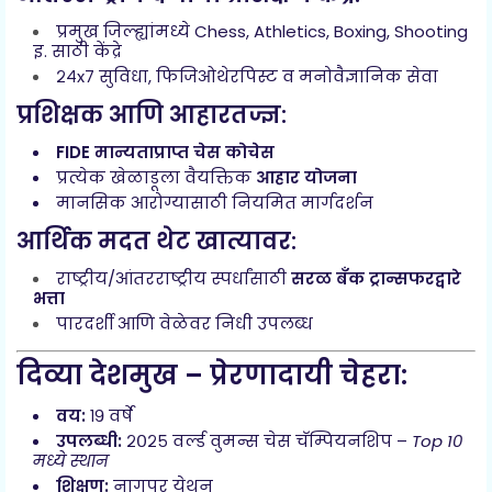
प्रमुख जिल्ह्यांमध्ये Chess, Athletics, Boxing, Shooting
इ. साठी केंद्रे
२४x७ सुविधा, फिजिओथेरपिस्ट व मनोवैज्ञानिक सेवा
प्रशिक्षक आणि आहारतज्ज्ञ:
FIDE मान्यताप्राप्त चेस कोचेस
प्रत्येक खेळाडूला वैयक्तिक
आहार योजना
मानसिक आरोग्यासाठी नियमित मार्गदर्शन
आर्थिक मदत थेट खात्यावर:
राष्ट्रीय/आंतरराष्ट्रीय स्पर्धांसाठी
सरळ बँक ट्रान्सफरद्वारे
भत्ता
पारदर्शी आणि वेळेवर निधी उपलब्ध
दिव्या देशमुख – प्रेरणादायी चेहरा:
वय:
१९ वर्षे
उपलब्धी:
२०२५ वर्ल्ड वुमन्स चेस चॅम्पियनशिप –
Top 10
मध्ये स्थान
शिक्षण:
नागपूर येथून