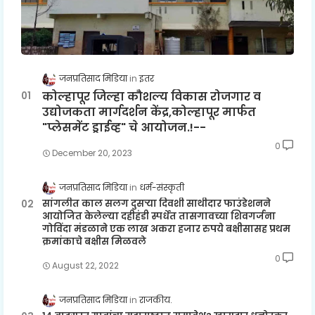
जनप्रतिसाद मिडिया
इतर
कोल्हापूर जिल्हा कौशल्य विकास रोजगार व
उद्योजकता मार्गदर्शन केंद्र,कोल्हापूर मार्फत
"प्लेसमेंट ड्राईव्ह" चे आयोजन.!--
0
December 20, 2023
जनप्रतिसाद मिडिया
धर्म-संस्कृती
सांगलीत काल सलग दुसऱ्या दिवशी साथीदार फाउंडेशनने
आयोजित केलेल्या दहीहंडी स्पर्धेत तासगावच्या शिवगर्जना
गोविंदा मंडळाने एक लाख अकरा हजार रुपये बक्षीसासह प्रथम
क्रमांकाचे बक्षीस मिळवले
0
August 22, 2022
जनप्रतिसाद मिडिया
राजकीय.