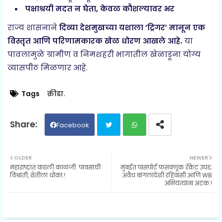
पक्षाश्रयी मदत न घेता, केवळ कौशल्यावर भर
राज्य शासनाने
दिव्या देशमुखच्या यशाला ‘ट्रिगर’ मानून एक
विस्तृत आणि परिणामकारक खेळ धोरण आखले आहे.
या
पावलामुळे ग्रामीण व निमशहरी भागातील खेळाडूंना योग्य
व्यासपीठ मिळणार आहे.
Tags
क्रीडा.
Facebook
Twit
Wh
OLDER
NEWER
महाराष्ट्रात वाढली काळजी: पावसाची
मुंबईत पासपोर्ट फसवणूक रॅकेट उघड;
ter
ats
विश्रांती, शेतीला धोका.!
अवैध बांगलादेशी रहिवासी आणि WB
अभियंत्यांना अटक.!
ap
p