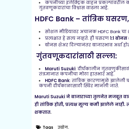
कंपनीच्या इलेक्ट्रिक वाहन प्रकल्पांवरी
गुंतवणूकदारांचा विश्वास वाढला आहे.
HDFC Bank – तांत्रिक घसरण,
सोशल मीडियावर अचानक HDFC Bank चा 
प्रत्यक्षात हे सत्य नव्हते. ही घसरण
1:1 बोनस 
बोनस शेअर दिल्यानंतर बाजारभाव अर्धा हो
गुंतवणूकदारांसाठी सल्ला:
Maruti Suzuki
: दीर्घकालीन गुंतवणुकीसाठ
तंत्रज्ञानात कंपनीचा मोठा हातभार आहे.
HDFC Bank
: तांत्रिक कारणामुळे झालेली घस
कंपनी दीर्घकाळासाठी स्थिर मानली जाते.
Maruti Suzuki ने बाजाराच्या तुलनेत मजबूत वा
ही तांत्रिक होती, प्रत्यक्ष मूल्य कमी झालेले नाही. 
शकतात
.
Tags
उद्योग.