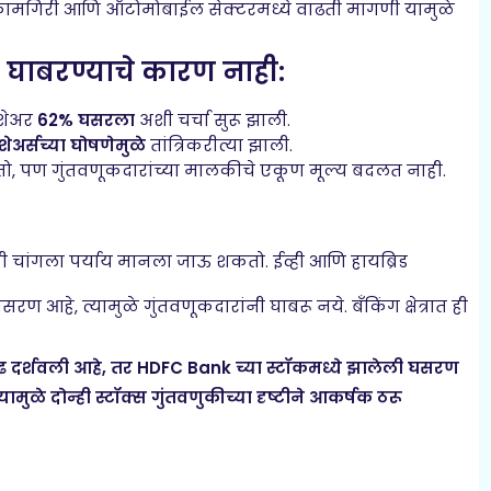
ल कामगिरी आणि ऑटोमोबाईल सेक्टरमध्ये वाढती मागणी यामुळे
 घाबरण्याचे कारण नाही:
शेअर
62% घसरला
अशी चर्चा सुरू झाली.
शेअर्सच्या घोषणेमुळे
तांत्रिकरीत्या झाली.
तो, पण गुंतवणूकदारांच्या मालकीचे एकूण मूल्य बदलत नाही.
ी चांगला पर्याय मानला जाऊ शकतो. ईव्ही आणि हायब्रिड
रण आहे, त्यामुळे गुंतवणूकदारांनी घाबरू नये. बँकिंग क्षेत्रात ही
ढ दर्शवली आहे, तर HDFC Bank च्या स्टॉकमध्ये झालेली घसरण
त्यामुळे दोन्ही स्टॉक्स गुंतवणुकीच्या दृष्टीने आकर्षक ठरू