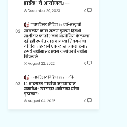
ड्राईव्ह" चे आयोजन.!--
December 20, 2023
0
जनप्रतिसाद मिडिया
धर्म-संस्कृती
सांगलीत काल सलग दुसऱ्या दिवशी
साथीदार फाउंडेशनने आयोजित केलेल्या
दहीहंडी स्पर्धेत तासगावच्या शिवगर्जना
गोविंदा मंडळाने एक लाख अकरा हजार
रुपये बक्षीसासह प्रथम क्रमांकाचे बक्षीस
मिळवले
August 22, 2022
0
जनप्रतिसाद मिडिया
राजकीय.
१४ वादग्रस्त गावांचा महाराष्ट्रात
समावेश? खासदार धनोरकर यांचा
पुढाकार.!
August 04, 2025
0