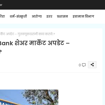
er
्रीडा
धर्म-संस्कृती
आरोग्य
इतर
प्रशासन
हवामान विभाग
ेट अपडेट – गुंतवणूकदारांनी काय करावे.?
nk शेअर मार्केट अपडेट –
?
0