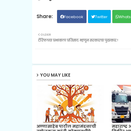
Facebook
Twitter
Whats
OLDER
टॅरिफच्या प्रभावाला प्रतिसाद म्हणून सरकारचा पुढाकार.!
YOU MAY LIKE
अण्णासाहेब पाटील महामंडळाची
महाराष्ट्र