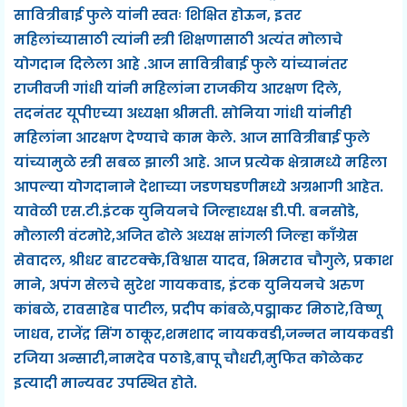
सावित्रीबाई फुले यांनी स्वतः शिक्षित होऊन, इतर
महिलांच्यासाठी त्यांनी स्त्री शिक्षणासाठी अत्यंत मोलाचे
योगदान दिलेला आहे .आज सावित्रीबाई फुले यांच्यानंतर
राजीवजी गांधी यांनी महिलांना राजकीय आरक्षण दिले,
तदनंतर यूपीएच्या अध्यक्षा श्रीमती. सोनिया गांधी यांनीही
महिलांना आरक्षण देण्याचे काम केले. आज सावित्रीबाई फुले
यांच्यामुळे स्त्री सबळ झाली आहे. आज प्रत्येक क्षेत्रामध्ये महिला
आपल्या योगदानाने देशाच्या जडणघडणीमध्ये अग्रभागी आहेत.
यावेळी एस.टी.इंटक युनियनचे जिल्हाध्यक्ष डी.पी. बनसोडे,
मौलाली वंटमोरे,अजित ढोले अध्यक्ष सांगली जिल्हा काँग्रेस
सेवादल, श्रीधर बारटक्के,विश्वास यादव, भिमराव चौगुले, प्रकाश
माने, अपंग सेलचे सुरेश गायकवाड, इंटक युनियनचे अरुण
कांबळे, रावसाहेब पाटील, प्रदीप कांबळे,पद्माकर मिठारे,विष्णू
जाधव, राजेंद्र सिंग ठाकूर,शमशाद नायकवडी,जन्नत नायकवडी
रजिया अन्सारी,नामदेव पठाडे,बापू चौधरी,मुफित कोळेकर
इत्यादी मान्यवर उपस्थित होते.