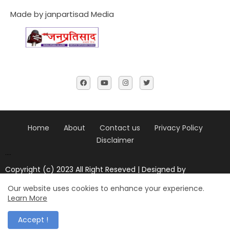
Made by janpartisad Media
Home
About
Contact us
Privacy Policy
Disclaimer
....
Copyright (c) 2023 All Right Reseved | Designed by
Janpratisad news
Our website uses cookies to enhance your experience.
Design by -
Blogger Templates
| Distributed by
blogger
Learn More
templates
Accept !