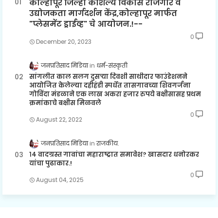
कोल्हापूर जिल्हा कौशल्य विकास रोजगार व
उद्योजकता मार्गदर्शन केंद्र,कोल्हापूर मार्फत
"प्लेसमेंट ड्राईव्ह" चे आयोजन.!--
0
December 20, 2023
जनप्रतिसाद मिडिया
धर्म-संस्कृती
सांगलीत काल सलग दुसऱ्या दिवशी साथीदार फाउंडेशनने
आयोजित केलेल्या दहीहंडी स्पर्धेत तासगावच्या शिवगर्जना
गोविंदा मंडळाने एक लाख अकरा हजार रुपये बक्षीसासह प्रथम
क्रमांकाचे बक्षीस मिळवले
0
August 22, 2022
जनप्रतिसाद मिडिया
राजकीय.
१४ वादग्रस्त गावांचा महाराष्ट्रात समावेश? खासदार धनोरकर
यांचा पुढाकार.!
0
August 04, 2025