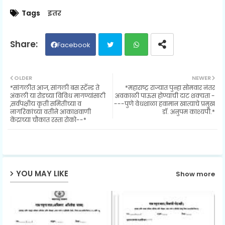
Tags
इतर
Facebook
Twit
Wh
OLDER
NEWER
*सांगलीत आज, सांगली बस स्टॅन्ड ते
*महाराष्ट्र राज्यात पुन्हा सोमवार नंतर
ter
ats
अंकली या रोडच्या विविध मागण्यांसाठी
अवकाळी पाऊस होण्याची दाट शक्यता -
,सर्वपक्षीय कृती समितीच्या व
---पुणे वेधशाळा हवामान खात्याचे प्रमुख
नागरिकांच्या वतीने आकाशवाणी
डॉ. अनुपम काश्यपी.*
ap
केंद्राच्या चौकात रस्ता रोको--*
p
YOU MAY LIKE
Show more