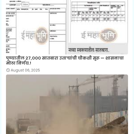
पुण्यातील २७,००० सातबारा उताऱ्यांची चौकशी सुरू — शासनाचा
मोठा निर्णय.!
August 06, 2025