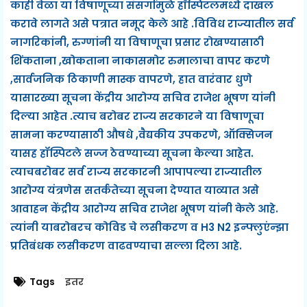
काही वेळा या विषाणूच्या संसर्गामुळे हॉस्पिटलमध्ये दाखल
करावे लागते असे पत्रात नमूद केले आहे .विविध राज्यातील सर्व
नागरिकांनी, रुग्णांनी या विषाणूचा प्रसार रोखण्यासाठी
शिंकताना ,खोकताना नाकासमोर रुमालाचा वापर करणे
,सार्वजनिक ठिकाणी मास्क वापरणे, हात वारंवार धुणे
यासारख्या सूचना केंद्रीय आरोग्य सचिव राजेश भूषण यांनी
दिल्या आहेत .त्याच बरोबर राज्य सरकारने या विषाणूचा
सामना करण्यासाठी औषधे ,वैद्यकीय उपकरणे, ऑक्सिजन
यासह हॉस्पिटले सज्ज ठेवण्याच्या सूचना केल्या आहेत.
त्याचबरोबर सर्व राज्य सरकारनी आपापल्या राज्यातील
आरोग्य यंत्रणेस सतर्कतेच्या सूचना देण्यात याव्यात असे
आवाहन केंद्रीय आरोग्य सचिव राजेश भूषण यांनी केले आहे.
त्यांनी याबरोबरच कोविड चे लसीकरण व H3 N2 इन्फ्लुएंन्झा
प्रतिबंधक लसीकरण वाढवण्याचा सल्ला दिला आहे.
Tags
इतर