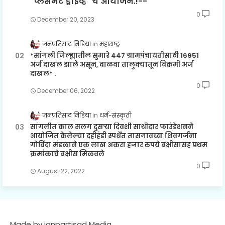
"प्लेसमेंट ड्राईव्ह" चे आयोजन.!--
0
December 20, 2023
जनप्रतिसाद मिडिया
महाराष्ट्र
*सांगली जिल्ह्यातील सुमारे 447 ग्रामपंचायतीसाठी 16951
अर्ज दाखल झाले असून, वाळवा तालुक्यातून विक्रमी अर्ज
दाखल* .
0
December 06, 2022
जनप्रतिसाद मिडिया
धर्म-संस्कृती
सांगलीत काल सलग दुसऱ्या दिवशी साथीदार फाउंडेशनने
आयोजित केलेल्या दहीहंडी स्पर्धेत तासगावच्या शिवगर्जना
गोविंदा मंडळाने एक लाख अकरा हजार रुपये बक्षीसासह प्रथम
क्रमांकाचे बक्षीस मिळवले
0
August 22, 2022
Made by janpartisad Media