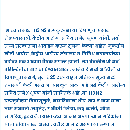
भारतात सध्या H3 N2 इन्फ्लुएंन्झा या विषाणूचा प्रसार
रोखण्यासाठी, केंद्रीय आरोग्य सचिव राजेश भूषण यांनी, सर्व
राज्य सरकारांना आवाहन करून सूचना केल्या आहेत. नुकतीच
नीती आयोग ,केंद्रीय आरोग्य मंत्रालय व विविध मंत्रालयांच्या
बरोबर एक आढावा बैठक संपन्न झाली. त्या बैठकीमध्ये सर्व
परिस्थितीचा आढावा घेण्यात आला. जानेवारीमध्ये अॅडीनो या
विषाणूचा संसर्ग, सुमारे 25 टक्क्याहून अधिक नमुन्यांमध्ये
तपासणी केली असताना आढळून आला आहे असे केंद्रीय आरोग्य
सचिव राजेश भूषण यांनी सांगितले आहे .या H3 N2
इन्फ्लुएंन्झा विषाणूमुळे, नागरिकांना थोडा ताप व कफ याचा
त्रास संभवतो .मधुमेह, गर्भवती स्त्रिया, लठ्ठ व्यक्ती, ज्येष्ठ
नागरिक, हृदयरोग यासारख्या आजार असणाऱ्या नागरिकांना
याचा धोका जास्त असतो. वरील आजार असणाऱ्यां रुग्णांना