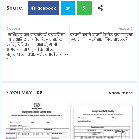
Facebook
Twit
Wh
OLDER
NEWER
*नाशिक मधून, मार्क्सवादी कम्युनिस्ट
दरवर्षी प्रमाणे यावर्षी देखील युवा पत्रकार
ter
ats
पक्ष व अखिल भारतीय किसान सभेच्या
संघाने जोपासली सामाजिक बांधलकी....!
वतीने, विविध मागण्यांसाठी, माजी
आमदार जीवा पांडू गावित यांच्या
ap
नेतृत्वाखाली विधानसभेवर पायी मोर्चा.--
*
p
YOU MAY LIKE
Show more