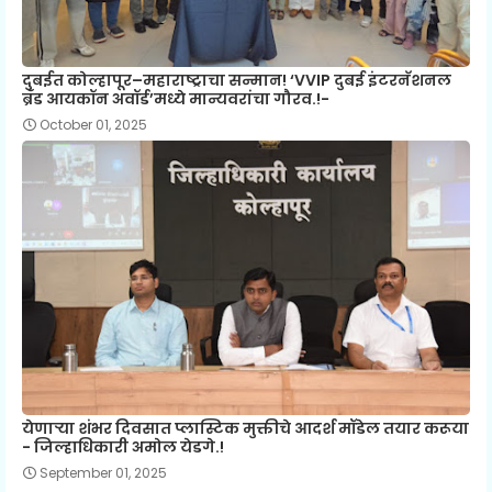
दुबईत कोल्हापूर–महाराष्ट्राचा सन्मान! ‘VVIP दुबई इंटरनॅशनल
ब्रँड आयकॉन अवॉर्ड’मध्ये मान्यवरांचा गौरव.!-
October 01, 2025
येणाऱ्या शंभर दिवसात प्लास्टिक मुक्तीचे आदर्श मॉडेल तयार करूया
- जिल्हाधिकारी अमोल येडगे.!
September 01, 2025