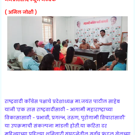
( अनिल जोशी )
राष्ट्रवादी काँग्रेस पक्षाचे प्रदेशाध्यक्ष मा.जयंत पाटील साहेब
यांनी 'एक तास राष्ट्रवादीसाठी - आगामी महाराष्ट्राच्या
विकासासाठी - प्रभावी, प्रगल्भ, तरुण, पुरोगामी विचारांसाठी'
या उपक्रमाची संकल्पना मांडली होती.या करिता दर
महिन्याच्या पहिल्या शनिवारी,संघटनेतील सर्वच फ्रंटल सेलच्या