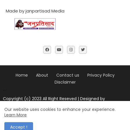
Made by janpartisad Media
Home
About
Contact us
Privacy Policy
Disclaimer
....
Copyright (c) 2023 All Right Reseved | Designed by
Janpratisad news
Our website uses cookies to enhance your experience.
Design by -
Blogger Templates
| Distributed by
blogger
Learn More
templates
Accept !