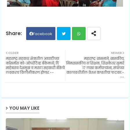
Facebook
Twit
Wh
OLDER
NEWER
महाराष्ट्र सहकार क्षेत्रातील आघाडीच्या
महाराष्ट्र शासनाने, शासकीय,
ter
ats
कॉसमॉस को-ऑपरेटिव्ह बँकेमध्ये, दि
निमशासकीय व शिक्षक, शिक्षकेतर सुमारे
साहेबराव देशमुख व मराठा सहकारी बँकेचे
17 लाख कर्मचाऱ्यांना, संपाच्या
लवकरच विलीनीकरण होणार.--
कालावधीतील वेतन कपातीचा फटका.-
ap
--
p
YOU MAY LIKE