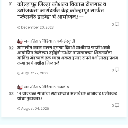
कोल्हापूर जिल्हा कौशल्य विकास रोजगार व
उद्योजकता मार्गदर्शन केंद्र,कोल्हापूर मार्फत
"प्लेसमेंट ड्राईव्ह" चे आयोजन.!--
0
December 20, 2023
जनप्रतिसाद मिडिया
धर्म-संस्कृती
सांगलीत काल सलग दुसऱ्या दिवशी साथीदार फाउंडेशनने
आयोजित केलेल्या दहीहंडी स्पर्धेत तासगावच्या शिवगर्जना
गोविंदा मंडळाने एक लाख अकरा हजार रुपये बक्षीसासह प्रथम
क्रमांकाचे बक्षीस मिळवले
0
August 22, 2022
जनप्रतिसाद मिडिया
राजकीय.
१४ वादग्रस्त गावांचा महाराष्ट्रात समावेश? खासदार धनोरकर
यांचा पुढाकार.!
0
August 04, 2025