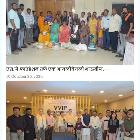
एस.जे.फाउंडेशन तर्फे एक आगळीवेगळी भाऊबीज.--
October 26, 2025