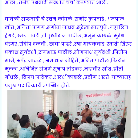
आला , तसेच पक्षवाढी संदर्भात चर्चा करण्यात आली.
यावेळी राष्ट्रवादी चे उत्तम कांबळे ,समीर कुपवाडे , धनपाल
खोत ,अनिता पांगम ,संगीता जाधव ,सुरेखा सातपुते , महालिंग
हेगडे ,उमर गवंडी ,डॉ पृथ्वीराज पाटील ,अर्जुन कांबळे ,सुरेश
बंडगर ,संदीप दळवी , छाया पांढरे ,उषा गायकवाड ,स्वाती शिरूर
प्रकाश सुर्यवंशी ,रामभाऊ पाटील ,सोमनाथ सुर्यवंशी ,नितीन
माने, रुपेंद्र जावळे , समाधान मोहिते ,अमित पाटील ,फिरोज
मुल्ला ,अभिजित रांजणे,सुभाष तोडकर ,महावीर खोत ,प्रीती
गोंधळे , विजय नादेकर ,आदर्श कांबळे ,प्रवीण आरते यांच्यासह
प्रमुख पदाधिकारी उपस्थित होते.