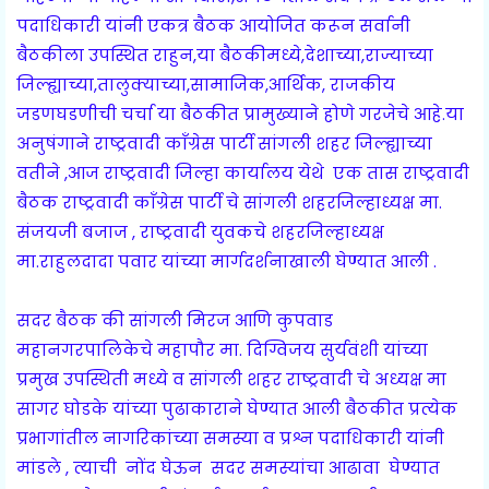
पदाधिकारी यांनी एकत्र बैठक आयोजित करून सर्वानी
बैठकीला उपस्थित राहुन,या बैठकीमध्ये,देशाच्या,राज्याच्या
जिल्ह्याच्या,तालुक्याच्या,सामाजिक,आर्थिक, राजकीय
जडणघडणीची चर्चा या बैठकीत प्रामुख्याने होणे गरजेचे आहे.या
अनुषंगाने राष्ट्रवादी काँग्रेस पार्टी सांगली शहर जिल्ह्याच्या
वतीने ,आज राष्ट्रवादी जिल्हा कार्यालय येथे एक तास राष्ट्रवादी
बैठक राष्ट्रवादी काँग्रेस पार्टी चे सांगली शहरजिल्हाध्यक्ष मा.
संजयजी बजाज , राष्ट्रवादी युवकचे शहरजिल्हाध्यक्ष
मा.राहुलदादा पवार यांच्या मार्गदर्शनाखाली घेण्यात आली .
सदर बैठक की सांगली मिरज आणि कुपवाड
महानगरपालिकेचे महापौर मा. दिग्विजय सुर्यवंशी यांच्या
प्रमुख उपस्थिती मध्ये व सांगली शहर राष्ट्रवादी चे अध्यक्ष मा
सागर घोडके यांच्या पुढाकाराने घेण्यात आली बैठकीत प्रत्येक
प्रभागांतील नागरिकांच्या समस्या व प्रश्न पदाधिकारी यांनी
मांडले , त्याची नोंद घेऊन सदर समस्यांचा आढावा घेण्यात