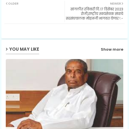
OLDER
NEWER
सांगलीत रविवारी दि.17 डिसेंबर 2023
ter
ats
रोजी,राष्ट्रीय स्वयंसेवक संघाचे
सरसंघचालक मोहनजी भागवत येणार !.-
ap
p
YOU MAY LIKE
Show more