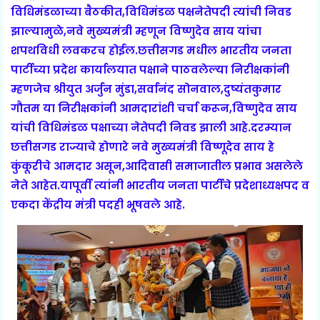
विधिमंडळाच्या बैठकीत,विधिमंडळ पक्षनेतेपदी त्यांची निवड
झाल्यामुळे,नवे मुख्यमंत्री म्हणून विष्णुदेव साय यांचा
शपथविधी लवकरच होईल.छत्तीसगड मधील भारतीय जनता
पार्टीच्या प्रदेश कार्यालयात पक्षाने पाठवलेल्या निरीक्षकांनी
म्हणजेच श्रीयुत अर्जुन मुंडा,सर्वानंद सोनवाल,दुष्यंतकुमार
गौतम या निरीक्षकांनी आमदारांशी चर्चा करून,विष्णुदेव साय
यांची विधिमंडळ पक्षाच्या नेतेपदी निवड झाली आहे.दरम्यान
छत्तीसगड राज्याचे होणारे नवे मुख्यमंत्री विष्णूदेव साय हे
कुंकूरीचे आमदार असून,आदिवासी समाजातील प्रभाव असलेले
नेते आहेत.यापूर्वी त्यांनी भारतीय जनता पार्टीचे प्रदेशाध्यक्षपद व
एकदा केंद्रीय मंत्री पदही भूषवले आहे.