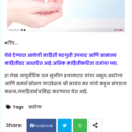
◾टीप...
येथे देण्यात आलेली माहिती घरगुती उपचार आणि सामान्य
माहितीवर आधारित आहे.अधिक माहितीकरिता तज्ञांचा
घ्या.
हा लेख आयुर्वेदिक तज्ञ सुनील इनामदार यांचा असून,आरोग्य
आणि समर्थ सोशल फाउंडेशन श्री सावंत सर यांचे कडून संपादन
करून,जनहितार्थ प्रसिद्ध करण्यात येत आहे.
Tags
आरोग्य
Facebook