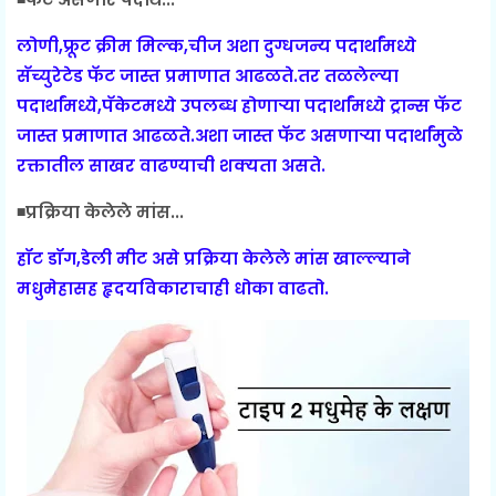
लोणी,फ्रूट क्रीम मिल्क,चीज अशा दुग्धजन्य पदार्थांमध्ये
सॅच्युरेटेड फॅट जास्त प्रमाणात आढळते.तर तळलेल्या
पदार्थांमध्ये,पॅकेटमध्ये उपलब्ध होणाऱ्या पदार्थांमध्ये ट्रान्स फॅट
जास्त प्रमाणात आढळते.अशा जास्त फॅट असणाऱ्या पदार्थांमुळे
रक्तातील साखर वाढण्याची शक्यता असते.
◾प्रक्रिया केलेले मांस...
हॉट डॉग,डेली मीट असे प्रक्रिया केलेले मांस खाल्ल्याने
मधुमेहासह हृदयविकाराचाही धोका वाढतो.