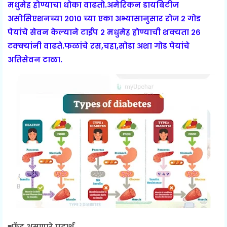
मधुमेह होण्याचा धोका वाढतो.अमेरिकन डायबिटीज
असोसिएशनच्या २०१० च्या एका अभ्यासानुसार रोज २ गोड
पेयांचे सेवन केल्याने टाईप २ मधुमेह होण्याची शक्यता २६
टक्क्यांनी वाढते.फळांचे रस,चहा,सोडा अशा गोड पेयांचे
अतिसेवन टाळा.
◾फॅट असणारे पदार्थ...