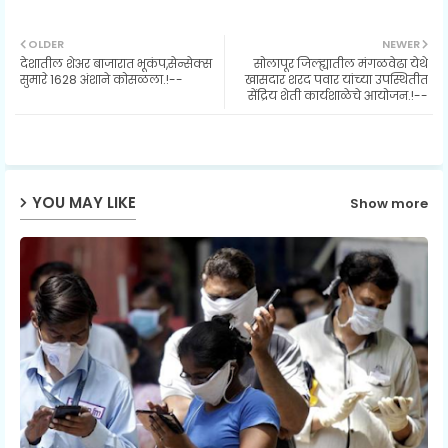
Twit
Wh
OLDER
NEWER
देशातील शेअर बाजारात भूकंप,सेन्सेक्स
सोलापूर जिल्ह्यातील मंगळवेढा येथे
ter
ats
सुमारे 1628 अंशाने कोसळला.!--
खासदार शरद पवार यांच्या उपस्थितीत
सेंद्रिय शेती कार्यशाळेचे आयोजन.!--
ap
p
YOU MAY LIKE
Show more