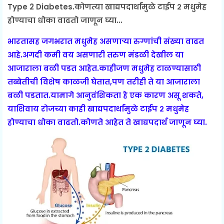
Type 2 Diabetes.कोणत्या खाद्यपदार्थांमुळे टाईप २ मधुमेह
होण्याचा धोका वाढतो जाणून घ्या...
भारतासह जगभरात मधुमेह असणाऱ्या रुग्णांची संख्या वाढत
आहे.अगदी कमी वय असणारी तरुण मंडळी देखील या
आजाराला बळी पडत आहेत.काहीजण मधुमेह टाळण्यासाठी
तब्बेतीची विशेष काळजी घेतात,पण तरीही ते या आजाराला
बळी पडतात.यामागे आनुवंशिकता हे एक कारण असू शकते,
याशिवाय रोजच्या काही खाद्यपदार्थांमुळे टाईप २ मधुमेह
होण्याचा धोका वाढतो.कोणते आहेत ते खाद्यपदार्थ जाणून घ्या.