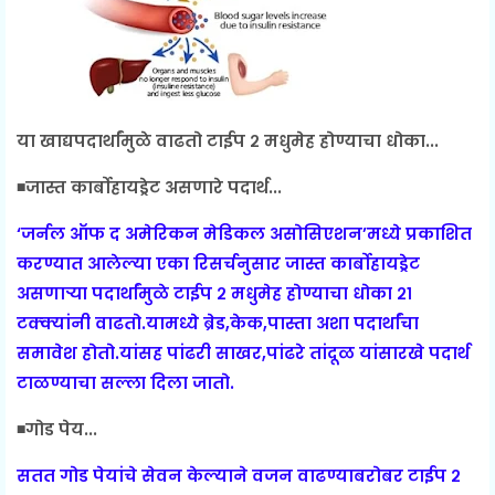
या खाद्यपदार्थांमुळे वाढतो टाईप २ मधुमेह होण्याचा धोका...
◾जास्त कार्बोहायड्रेट असणारे पदार्थ...
‘जर्नल ऑफ द अमेरिकन मेडिकल असोसिएशन’मध्ये प्रकाशित
करण्यात आलेल्या एका रिसर्चनुसार जास्त कार्बोहायड्रेट
असणाऱ्या पदार्थांमुळे टाईप २ मधुमेह होण्याचा धोका २१
टक्क्यांनी वाढतो.यामध्ये ब्रेड,केक,पास्ता अशा पदार्थांचा
समावेश होतो.यांसह पांढरी साखर,पांढरे तांदूळ यांसारखे पदार्थ
टाळण्याचा सल्ला दिला जातो.
◾गोड पेय...
सतत गोड पेयांचे सेवन केल्याने वजन वाढण्याबरोबर टाईप २