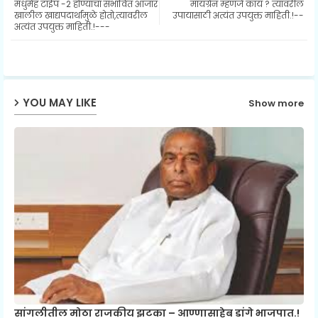
मधुमेह टाईप -2 होण्याचा संभावित आजार
मायग्रेन म्हणजे काय ? त्यावरील
ter
ats
खालील खाद्यपदार्थांमुळे होतो,त्यावरील
उपायासाठी अत्यंत उपयुक्त माहिती.!--
अत्यंत उपयुक्त माहिती.!---
ap
p
YOU MAY LIKE
Show more
सांगलीतील मोठा राजकीय झटका – आण्णासाहेब डांगे भाजपात.!