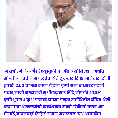
महाऑरगॅनिक अँड रेश्यूड्युफ्री फार्मर्स असोसिएशन अर्थात
मोर्फा च्या वतीने मंगळवेढा येथे शुक्रवार दि १९ जानेवारी रोजी
दुपारी 2:00 वाजता माजी केंद्रीय कृषी मंत्री खा.शरदचंद्रजी
पवार,माजी मुख्यमंत्री सुशीलकुमार शिंदे,मोर्फाचे अध्यक्ष
कृषिभूषण अंकुश पडवळे यांच्या प्रमुख उपस्थितीत सेंद्रिय शेती
करणाऱ्या शेतकऱ्यांची कार्यशाळा सामी फॅमिली क्लब अँड
रिसॉर्ट,गोपनबाई विहिरी समोर,मंगळवेढा येथे आयोजित