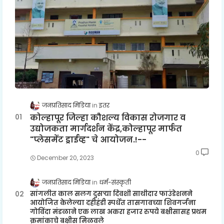
जनप्रतिसाद मिडिया
इतर
कोल्हापूर जिल्हा कौशल्य विकास रोजगार व
उद्योजकता मार्गदर्शन केंद्र,कोल्हापूर मार्फत
"प्लेसमेंट ड्राईव्ह" चे आयोजन.!--
0
December 20, 2023
जनप्रतिसाद मिडिया
धर्म-संस्कृती
सांगलीत काल सलग दुसऱ्या दिवशी साथीदार फाउंडेशनने
आयोजित केलेल्या दहीहंडी स्पर्धेत तासगावच्या शिवगर्जना
गोविंदा मंडळाने एक लाख अकरा हजार रुपये बक्षीसासह प्रथम
क्रमांकाचे बक्षीस मिळवले