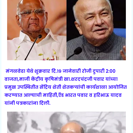
मंगळवेढा येथे शुक्रवार दि.१९ जानेवारी रोजी दुपारी 2:00
वाजता,माजी केंद्रीय कृषिमंत्री खा.शरदचंद्रजी पवार यांच्या
प्रमुख उपस्थितीत सेंद्रिय शेती शेतकऱ्यांची कार्यशाळा आयोजित
करण्यात आल्याची माहिती,ऍड भारत पवार व हरिभाऊ यादव
यांनी पत्रकारांना दिली.