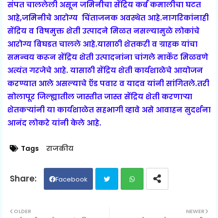
संपत चाललेली असून जमिनीचा सेंद्रिय कर्ब कमालीचा घटत
आहे,जमिनीचे आरोग्य चिंताजनक अवस्थेत आहे.नागरिकांनाही
सेंद्रिय व विषमुक्त शेती उत्पादने मिळत नसल्यामुळे लोकांचे
आरोग्य बिघडत चालले आहे.यासाठी शेतकरी व ग्राहक यांचा
समन्वय करून सेंद्रिय शेती उत्पादनांना चांगले मार्केट मिळवणे
अत्यंत गरजेचे आहे. यासाठी सेंद्रिय शेती कार्यशाळेचे आयोजन
करण्यात आले असल्याचे ऍड पवार व यादव यांनी सांगितले.तरी
सोलापूर जिल्ह्यातील जास्तीत जास्त सेंद्रिय शेती करणाऱ्या
शेतकऱ्यांनी या कार्यशाळेत सहभागी व्हावे असे आवाहन सुदर्शना
आनंद लोकरे यांनी केले आहे.
Tags
राजकीय
Facebook
Twit
Wh
OLDER
NEWER