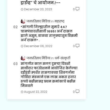
ड्राईव्ह" चे आयोजन.!--
December 20, 2023
0
जनप्रतिसाद मिडिया
महाराष्ट्र
*सांगली जिल्ह्यातील सुमारे 447
ग्रामपंचायतीसाठी 16951 अर्ज दाखल
झाले असून, वाळवा तालुक्यातून विक्रमी
अर्ज दाखल* .
December 06, 2022
0
जनप्रतिसाद मिडिया
धर्म-संस्कृती
सांगलीत काल सलग दुसऱ्या दिवशी
साथीदार फाउंडेशनने आयोजित केलेल्या
दहीहंडी स्पर्धेत तासगावच्या शिवगर्जना
गोविंदा मंडळाने एक लाख अकरा हजार
रुपये बक्षीसासह प्रथम क्रमांकाचे बक्षीस
मिळवले
August 22, 2022
0