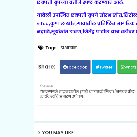
छत्रपती ग्रुपच्या वतीने स्पष्ट करण्यात आले.
यावेळी उपस्थित
छत्रपती ग्रुपचे सौरभ खोत,शिरोळ
जाधव,कुणाल खोत,गावातील प्रतिष्ठित नागरिक 
नंदाळे,सूर्यकांत रावण,जितेंद्र पाटील याच बरोबर 
Tags
प्रशासन.
Facebook
Twitter
Whats
OLDER
हातकणंगले तालुक्यातील हुपरी शहरांमध्ये सिद्धार्थ नगर मधील
कार्यकर्त्यांचे आमरण उपोषण...!
YOU MAY LIKE