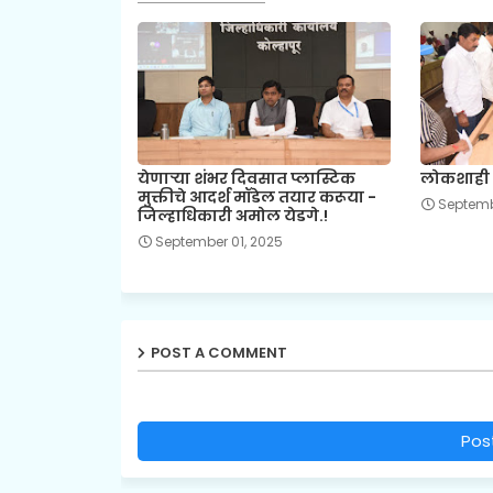
येणाऱ्या शंभर दिवसात प्लास्टिक
लोकशाही द
मुक्तीचे आदर्श मॉडेल तयार करूया -
Septemb
जिल्हाधिकारी अमोल येडगे.!
September 01, 2025
POST A COMMENT
Pos