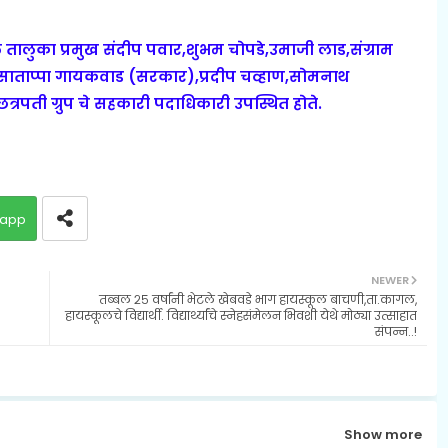
 तालुका प्रमुख संदीप पवार,
शुभम चोपडे,उमाजी लाड,संग्राम
साताप्पा गायकवाड (सरकार),प्रदीप चव्हाण,सोमनाथ
छत्रपती ग्रुप चे सहकारी पदाधिकारी उपस्थित होते.
app
NEWER
तब्बल २५ वर्षांनी भेटले खेबवडे भाग हायस्कूल बाचणी,ता.कागल,
हायस्कूलचे विद्यार्थी. विद्यार्थ्यांचे स्नेहसंमेलन भिवशी येथे मोठ्या उत्साहात
संपन्न..!
Show more