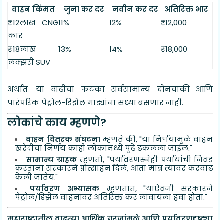
वाहन किंमत
जुना कर दर
नवीन कर दर
अतिरिक्त भार
₹12लाख CNG
11%
12%
₹12,000
कार
₹18लाख
13%
14%
₹18,000
लक्झरी SUV
अर्थात, या वाढीचा फटका सर्वसामान्य दोनचाकी आणि
पारंपरिक पेट्रोल-डिझेल गाड्यांना सध्या बसणार नाही.
लोकांचे काय म्हणणे?
वाहन वितरक संघटना
म्हणते की, "या निर्णयामुळे वाहन
खरेदीचा निर्णय काही लोकांमध्ये पुढे ढकलला जाईल."
सामान्य ग्राहक
म्हणतो, "पर्यावरणस्नेही पर्यायांची निवड
करताना सरकारने प्रोत्साहन दिलं, आता मात्र त्यावर करवाढ
केली जातेय."
पर्यावरण अभ्यासक
म्हणतात, "याऐवजी सरकारने
पेट्रोल/डिझेल वाहनांवर अतिरिक्त कर लावायला हवा होता."
महाराष्ट्रातील वाढत्या आर्थिक गरजांमुळे आणि पर्यावरणदृष्ट्या