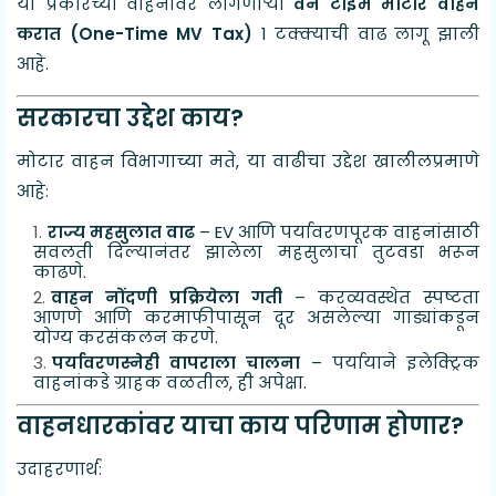
या प्रकारच्या वाहनांवर लागणाऱ्या
वन टाइम मोटार वाहन
करात (One-Time MV Tax)
1 टक्क्याची वाढ लागू झाली
आहे.
सरकारचा उद्देश काय?
मोटार वाहन विभागाच्या मते, या वाढीचा उद्देश खालीलप्रमाणे
आहे:
राज्य महसुलात वाढ
– EV आणि पर्यावरणपूरक वाहनांसाठी
सवलती दिल्यानंतर झालेला महसुलाचा तुटवडा भरून
काढणे.
वाहन नोंदणी प्रक्रियेला गती
– करव्यवस्थेत स्पष्टता
आणणे आणि करमाफीपासून दूर असलेल्या गाड्यांकडून
योग्य करसंकलन करणे.
पर्यावरणस्नेही वापराला चालना
– पर्यायाने इलेक्ट्रिक
वाहनांकडे ग्राहक वळतील, ही अपेक्षा.
वाहनधारकांवर याचा काय परिणाम होणार?
उदाहरणार्थ: