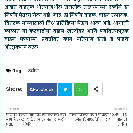
शाश्वत वाहतूक धोरणांमधील समतोल राखण्याच्या दृष्टीने हा
निर्णय घेतला गेला आहे. मात्र, हा निर्णय ग्राहक, वाहन उत्पादक,
वितरक यांच्यासाठी मिश्र प्रतिक्रिया घेऊन आला आहे. आगामी
काळात या करवाढीचा वाहन खरेदीवर आणि पर्यावरणपूरक
वाहने घेण्याच्या प्रवृत्तीवर काय परिणाम होतो हे पाहणे
औत्सुक्याचे ठरेल.
Tags
उद्योग.
Facebook
Twit
Wh
OLDER
NEWER
पंढरपूर पालखी मार्गावर मद्यविक्रीवर बंदी
पोलिटेक्निक प्रवेश प्रक्रिया 2025 – 1.5
ter
ats
– भाविकांच्या श्रद्धेचा आदर राखण्यासाठी
लाख विद्यार्थ्यांची 1.1 लाख जागांसाठी
प्रशासनाचा निर्णय
शर्यत.!
ap