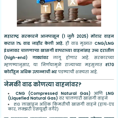
महाराष्ट्र सरकारने आजपासून (1 जुलै 2025) मोटार वाहन
करात 1% वाढ जाहीर केली आहे.
ही वाढ मुख्यतः
CNG/LNG
इंधनावर चालणाऱ्या खासगी वापराच्या वाहनांसह उच्च दरातील
(high-end) गाड्यांवर
लागू होणार आहे. सरकारच्या
म्हणण्यानुसार, या निर्णयामुळे राज्याच्या महसुलात
₹170
कोटींहून अधिक उत्पन्नाची भर
पडण्याची शक्यता आहे.
नेमकी वाढ कोणत्या वाहनांवर?
CNG (Compressed Natural Gas)
आणि
LNG
(Liquefied Natural Gas)
वर चालणारी खासगी वाहने
₹10 लाखांहून अधिक किंमतीची खासगी वाहने (हाय-एंड
कार, लक्झरी एसयूव्ही वगैरे)