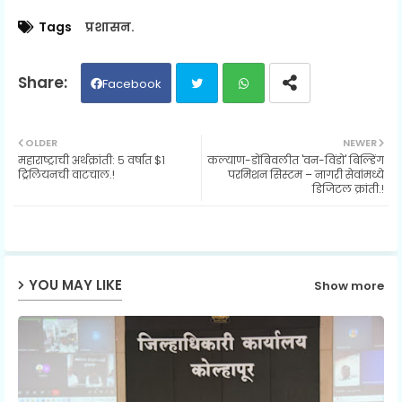
Tags
प्रशासन.
Facebook
Twit
Wh
OLDER
NEWER
महाराष्ट्राची अर्थक्रांती: ५ वर्षांत $1
कल्याण-डोंबिवलीत 'वन-विंडो' बिल्डिंग
ter
ats
ट्रिलियनची वाटचाल.!
परमिशन सिस्टम – नागरी सेवांमध्ये
डिजिटल क्रांती.!
ap
p
YOU MAY LIKE
Show more