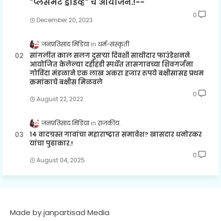
"प्लेसमेंट ड्राईव्ह" चे आयोजन.!--
0
December 20, 2023
जनप्रतिसाद मिडिया
धर्म-संस्कृती
सांगलीत काल सलग दुसऱ्या दिवशी साथीदार फाउंडेशनने
आयोजित केलेल्या दहीहंडी स्पर्धेत तासगावच्या शिवगर्जना
गोविंदा मंडळाने एक लाख अकरा हजार रुपये बक्षीसासह प्रथम
क्रमांकाचे बक्षीस मिळवले
0
August 22, 2022
जनप्रतिसाद मिडिया
राजकीय.
१४ वादग्रस्त गावांचा महाराष्ट्रात समावेश? खासदार धनोरकर
यांचा पुढाकार.!
0
August 04, 2025
Made by janpartisad Media