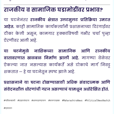
राजकीय व सामाजिक घडामोडींवर प्रभाव?
या घटनेनंतर
राजकीय क्षेत्रात उलटसुलट प्रतिक्रिया उमटत
आहेत.
काही सामाजिक कार्यकर्त्यांनी प्रशासनाच्या दिरंगाईवर
टीका केली असून, कामगार हक्कांविषयी गंभीर चर्चा पुन्हा
ऐरणीवर आली आहे.
या घटनेमुळे नाशिकच्या सामाजिक आणि राजकीय
वातावरणात खळबळ निर्माण झाली आहे.
मागण्या वेळेवर
ऐकल्या जात नसल्यास कार्यकर्ते असे टोकाचे मार्ग निवडू
शकतात — हे या घटनेतून स्पष्ट झाले आहे.
प्रशासनाने या घटना रोखण्यासाठी अधिक
संवादात्मक आणि
संवेदनशील धोरणांची गरज
असल्याचं यामधून अधोरेखित होतं.
#नाशिकबातमी #प्रहारसंघटना #आत्मदहनप्रयत्न #कामगारहक्क #MaharashtraNews #PoliticalNewsNashik
#प्रशासन