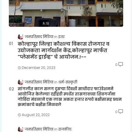
जनप्रतिसाद मिडिया
इतर
कोल्हापूर जिल्हा कौशल्य विकास रोजगार व
उद्योजकता मार्गदर्शन केंद्र,कोल्हापूर मार्फत
"प्लेसमेंट ड्राईव्ह" चे आयोजन.!--
0
December 20, 2023
जनप्रतिसाद मिडिया
धर्म-संस्कृती
सांगलीत काल सलग दुसऱ्या दिवशी साथीदार फाउंडेशनने
आयोजित केलेल्या दहीहंडी स्पर्धेत तासगावच्या शिवगर्जना
गोविंदा मंडळाने एक लाख अकरा हजार रुपये बक्षीसासह प्रथम
क्रमांकाचे बक्षीस मिळवले
0
August 22, 2022
जनप्रतिसाद मिडिया
राजकीय.