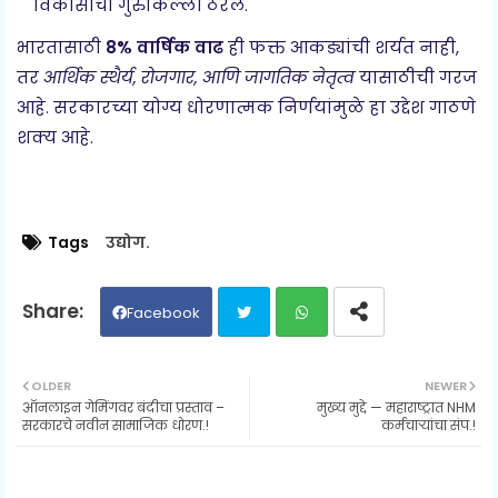
विकासाची गुरुकिल्ली ठरेल.
भारतासाठी
8% वार्षिक वाढ
ही फक्त आकड्यांची शर्यत नाही,
तर
आर्थिक स्थैर्य, रोजगार, आणि जागतिक नेतृत्व
यासाठीची गरज
आहे. सरकारच्या योग्य धोरणात्मक निर्णयांमुळे हा उद्देश गाठणे
शक्य आहे.
Tags
उद्योग.
Facebook
Twit
Wh
OLDER
NEWER
ऑनलाइन गेमिंगवर बंदीचा प्रस्ताव –
मुख्य मुद्दे — महाराष्ट्रात NHM
ter
ats
सरकारचे नवीन सामाजिक धोरण.!
कर्मचाऱ्यांचा संप.!
ap