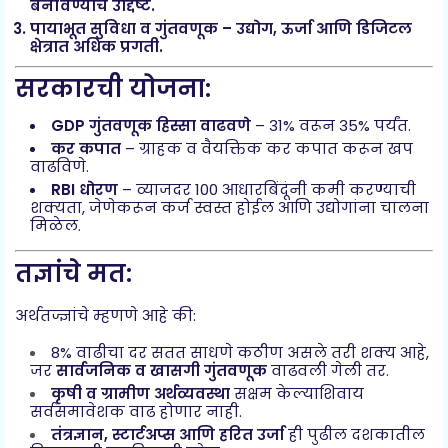
बनविण्याचे उद्दिष्ट.
पायाभूत सुविधा व गुंतवणूक
– उद्योग, ऊर्जा आणि डिजिटल
क्षेत्रात अधिक प्रगती.
सरकारची योजना:
GDP गुंतवणूक हिस्सा वाढवणे
– 31% वरून 35% पर्यंत.
कर कपात
– ग्राहक व वैयक्तिक कर कपात करून खप
वाढविणे.
RBI धोरण
– व्याजदर 100 आधारबिंदूंनी कमी करण्याची
शक्यता, जेणेकरून कर्ज स्वस्त होईल आणि उद्योगांना चालना
मिळेल.
तज्ञांचे मत:
अर्थतज्ज्ञांचे म्हणणे आहे की:
8% वाढीचा दर सतत साधणे कठीण असले तरी शक्य आहे,
जर
सार्वजनिक व खासगी गुंतवणूक
वाढवली गेली तर.
कृषी व ग्रामीण अर्थव्यवस्था
सक्षम केल्याशिवाय
सर्वसमावेशक वाढ होणार नाही.
तंत्रज्ञान, स्टार्टअप्स आणि हरित उर्जा
ही पुढील दशकातील