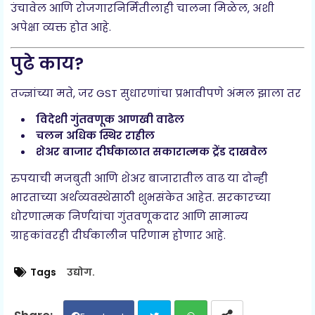
उंचावेल आणि रोजगारनिर्मितीलाही चालना मिळेल, अशी
अपेक्षा व्यक्त होत आहे.
पुढे काय?
तज्ज्ञांच्या मते, जर GST सुधारणांचा प्रभावीपणे अंमल झाला तर
विदेशी गुंतवणूक आणखी वाढेल
चलन अधिक स्थिर राहील
शेअर बाजार दीर्घकाळात सकारात्मक ट्रेंड दाखवेल
रुपयाची मजबुती आणि शेअर बाजारातील वाढ या दोन्ही
भारताच्या अर्थव्यवस्थेसाठी शुभसंकेत आहेत. सरकारच्या
धोरणात्मक निर्णयांचा गुंतवणूकदार आणि सामान्य
ग्राहकांवरही दीर्घकालीन परिणाम होणार आहे.
Tags
उद्योग.