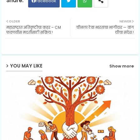
Facebook
Twit
Wh
OLDER
NEWER
महाराष्ट्रात अतिवृष्टीचा कहर – CM
चीनला ठेवा भारताचा भागीदार — वांग
ter
ats
फडणवीस मदतीसाठी सक्रिय.!
यीचा संदेश.!
ap
p
YOU MAY LIKE
Show more