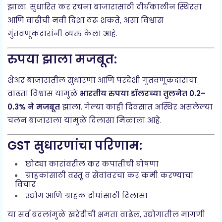
झाला. सुधारित कर रचना बाजारासाठी दीर्घकालीन स्थिरता
आणि वाढीची नवी दिशा ठरू शकते, असा विश्वास
गुंतवणूकदारांनी व्यक्त केला आहे.
रुपया झाला मजबूत:
शेअर बाजारातील सुधारणा आणि परदेशी गुंतवणूकदारांचा
वाढता विश्वास यामुळे
भारतीय रुपया डॉलरच्या तुलनेत 0.2–
0.3% ने मजबूत
झाला. गेल्या काही दिवसांत अस्थिर असलेल्या
चलन बाजाराला यामुळे दिलासा मिळाला आहे.
GST सुधारणांचा परिणाम:
छोट्या कारांवरील कर कपातीची घोषणा
ग्राहकांसाठी वस्तू व सेवांवरचा कर कमी करण्याचा
विचार
उद्योग आणि ग्राहक दोघांसाठी दिलासा
या सर्व बदलांमुळे खरेदीची क्षमता वाढेल, उद्योगातील मागणी