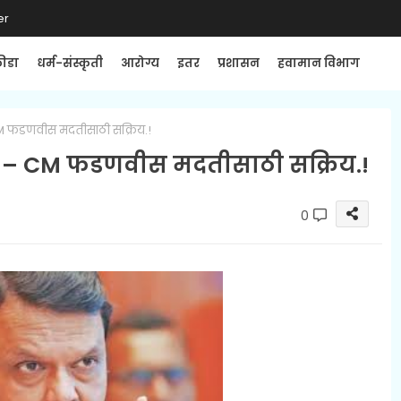
er
्रीडा
धर्म-संस्कृती
आरोग्य
इतर
प्रशासन
हवामान विभाग
 CM फडणवीस मदतीसाठी सक्रिय.!
कहर – CM फडणवीस मदतीसाठी सक्रिय.!
0