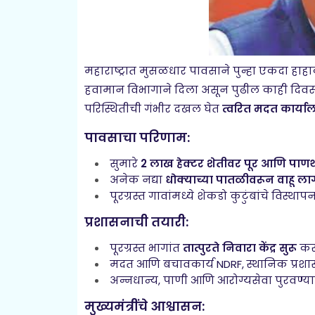
महाराष्ट्रात मुसळधार पावसाने पुन्हा एकदा हाह
हवामान विभागाने दिला असून पुढील काही दिवस 
परिस्थितीची गंभीर दखल घेत
त्वरित मदत कार्या
पावसाचा परिणाम:
सुमारे
2 लाख हेक्टर शेतीवर पूर आणि पाण
अनेक नद्या
धोक्याच्या पातळीवरून वाहू ला
पूरग्रस्त गावांमध्ये शेकडो कुटुंबांचे विस्थाप
प्रशासनाची तयारी:
पूरग्रस्त भागांत
तात्पुरते निवारा केंद्र सुरू
कर
मदत आणि बचावकार्य NDRF, स्थानिक प्रशा
अन्नधान्य, पाणी आणि आरोग्यसेवा पुरवण्य
मुख्यमंत्रींचे आश्वासन: