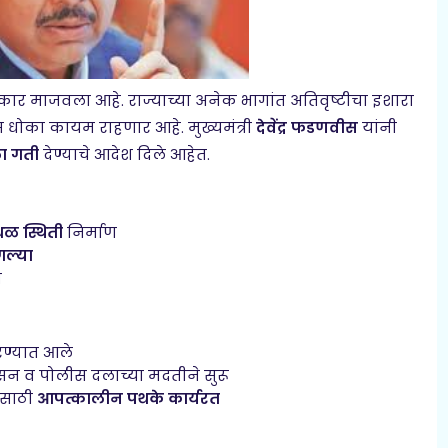
ाकार माजवला आहे. राज्याच्या अनेक भागांत अतिवृष्टीचा इशारा
धोका कायम राहणार आहे. मुख्यमंत्री
देवेंद्र फडणवीस
यांनी
ला गती
देण्याचे आदेश दिले आहेत.
थळ स्थिती
निर्माण
गल्या
न
ण्यात आले
सन व पोलीस दलाच्या मदतीने सुरू
ासाठी
आपत्कालीन पथके कार्यरत