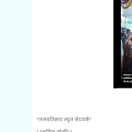
*जनप्रतिसाद न्यूज नेटवर्क*
( *अनिल जोशी* )