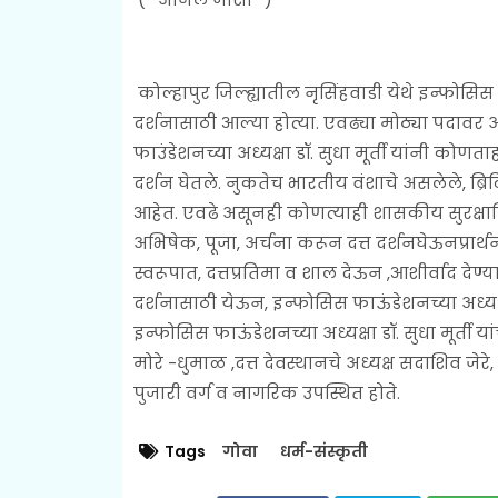
कोल्हापुर जिल्ह्यातील नृसिंहवाडी येथे इन्फोसिस फ
दर्शनासाठी आल्या होत्या. एवढ्या मोठ्या पदावर
फाउंडेशनच्या अध्यक्षा डॉ. सुधा मूर्ती यांनी कोणत
दर्शन घेतले. नुकतेच भारतीय वंशाचे असलेले, ब्रि
आहेत. एवढे असूनही कोणत्याही शासकीय सुरक्षाविना 
अभिषेक, पूजा, अर्चना करून दत्त दर्शनघेऊनप्रार्थनाक
स्वरूपात, दत्तप्रतिमा व शाल देऊन ,आशीर्वाद देण्
दर्शनासाठी येऊन, इन्फोसिस फाऊंडेशनच्या अध्यक्ष
इन्फोसिस फाऊंडेशनच्या अध्यक्षा डॉ. सुधा मूर्ती
मोरे -धुमाळ ,दत्त देवस्थानचे अध्यक्ष सदाशिव जेरे,
पुजारी वर्ग व नागरिक उपस्थित होते.
Tags
गोवा
धर्म-संस्कृती