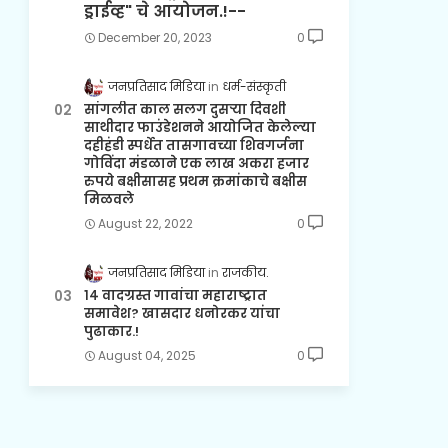
ड्राईव्ह" चे आयोजन.!--
December 20, 2023
0
जनप्रतिसाद मिडिया
धर्म-संस्कृती
सांगलीत काल सलग दुसऱ्या दिवशी
साथीदार फाउंडेशनने आयोजित केलेल्या
दहीहंडी स्पर्धेत तासगावच्या शिवगर्जना
गोविंदा मंडळाने एक लाख अकरा हजार
रुपये बक्षीसासह प्रथम क्रमांकाचे बक्षीस
मिळवले
August 22, 2022
0
जनप्रतिसाद मिडिया
राजकीय.
१४ वादग्रस्त गावांचा महाराष्ट्रात
समावेश? खासदार धनोरकर यांचा
पुढाकार.!
August 04, 2025
0