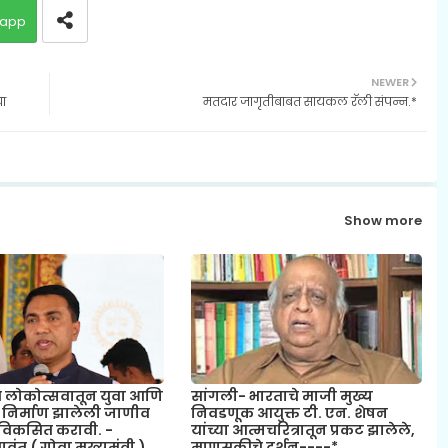
app
NEWER
या
मतदार जागृतीबाबत सायकल रॅली संपन्न.*
Show more
त लोकोत्सवातून युवा आणि
सांगली- भारताचे माजी मुख्य
 निर्माण झालेली जाणीव
निवडणूक आयुक्त टी. एन. शेषन
 विकसित करावी. -
यांच्या आत्मचरित्रातून प्रकट झालेले,
ावंत.( गोवा मुख्यमंत्री.)
माणुसकीचे दर्शन----*