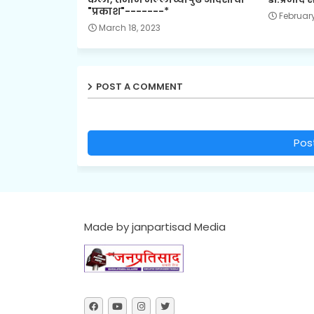
"प्रकाश"-------*
February
March 18, 2023
POST A COMMENT
Pos
Made by janpartisad Media