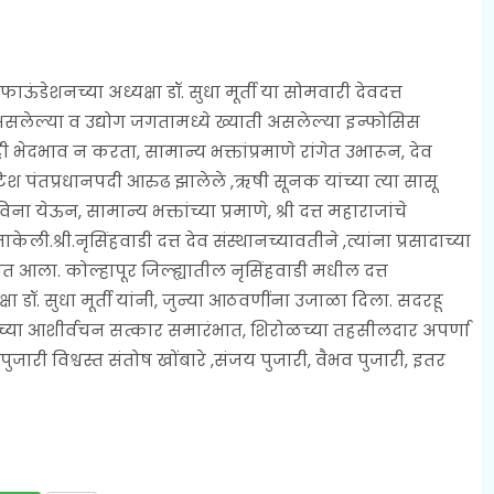
ाऊंडेशनच्या अध्यक्षा डॉ. सुधा मूर्ती या सोमवारी देवदत्त
 असलेल्या व उद्योग जगतामध्ये ख्याती असलेल्या इन्फोसिस
ाही भेदभाव न करता, सामान्य भक्तांप्रमाणे रांगेत उभारून, देव
टिश पंतप्रधानपदी आरुढ झालेले ,ऋषी सूनक यांच्या त्या सासू
येऊन, सामान्य भक्तांच्या प्रमाणे, श्री दत्त महाराजांचे
ेली.श्री.नृसिंहवाडी दत्त देव संस्थानच्यावतीने ,त्यांना प्रसादाच्या
यात आला. कोल्हापूर जिल्ह्यातील नृसिंहवाडी मधील दत्त
ा डॉ. सुधा मूर्ती यांनी, जुन्या आठवणींना उजाळा दिला. सदरहू
 यांच्या आशीर्वचन सत्कार समारंभात, शिरोळच्या तहसीलदार अपर्णा
 पुजारी विश्वस्त संतोष खोंबारे ,संजय पुजारी, वैभव पुजारी, इतर