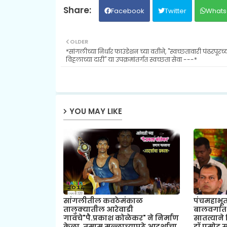
Facebook
Twitter
Whats
OLDER
*सांगलीच्या निर्धार फाउंडेशन च्या वतीने, "स्वच्छतावारी पंढरपूरच्
विठ्ठलाच्या दारी" या उपक्रमांतर्गत स्वच्छता सेवा ---*
YOU MAY LIKE
सांगलीतील कवठेमंकाळ
पंचमहाभू
तालुक्यातील आरेवाडी
बालवर्गात
गावचे"पै.प्रकाश कोळेकर" ने निर्माण
सातत्याने
केला, तमाम मल्लाच्यापुढे आदर्शाचा
डॉ.प्रमोद स