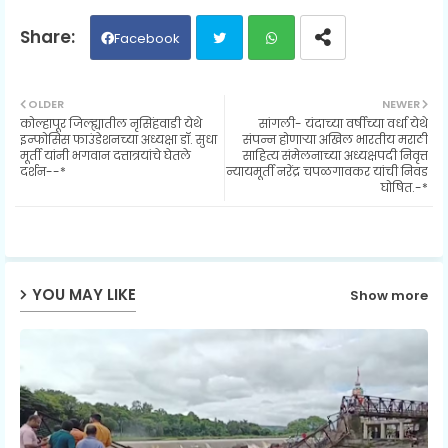
Facebook
Twit
Wh
OLDER
NEWER
कोल्हापूर जिल्ह्यातील नृसिंहवाडी येथे
सांगली- यंदाच्या वर्षीच्या वर्धा येथे
ter
ats
इन्फोसिस फाउंडेशनच्या अध्यक्षा डॉ. सुधा
संपन्न होणाऱ्या अखिल भारतीय मराठी
मूर्ती यांनी भगवान दत्तात्रयांचे घेतले
साहित्य संमेलनाच्या अध्यक्षपदी निवृत्त
दर्शन--*
न्यायमूर्ती नरेंद्र चपळगावकर यांची निवड
ap
घोषित.-*
p
YOU MAY LIKE
Show more