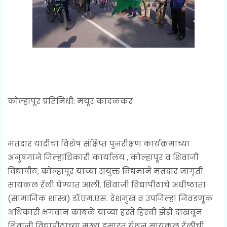
कोल्हापूर प्रतिनिधी: मयूर कांदळकर
मतदार यादीचा विशेष संक्षिप्त पुनरीक्षण कार्यक्रमाच्या
अनुषंगाने जिल्हाधिकारी कार्यालय , कोल्हापूर व शिवाजी
विद्यापीठ, कोल्हापूर यांच्या संयुक्त विद्यमाने मतदार जागृती
सायकल रॅली घेण्यात आली. शिवाजी विद्यापीठाचे अधीष्ठाता
(सामाजिक शास्त्र) डॉ.एम.एस. देशमुख व उपजिल्हा निवडणूक
अधिकारी भगवान कांबळे यांच्या हस्ते हिरवी झेंडी दाखवून
शिवाजी विद्यापीठाच्या मुख्य इमारत येथून सायकल रॅलीची