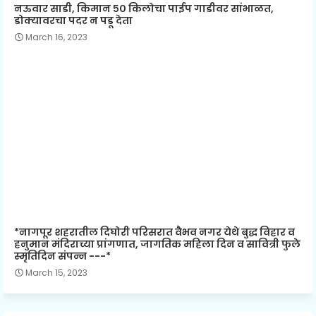
नऊवार साडी, किमान ५० किलोचा पाईप गाडीवर सांभाळत,
डोक्यावरचा पदर न पडू देता
March 16, 2023
*नागपूर शहरातील दिघोरी परिसरात वैभव नगर येथे बुद्ध विहार व
हनुमान मंदिराच्या प्रांगणात, जागतिक महिला दिन व सावित्री फुले
स्मृतिदिन संपन्न ---*
March 15, 2023