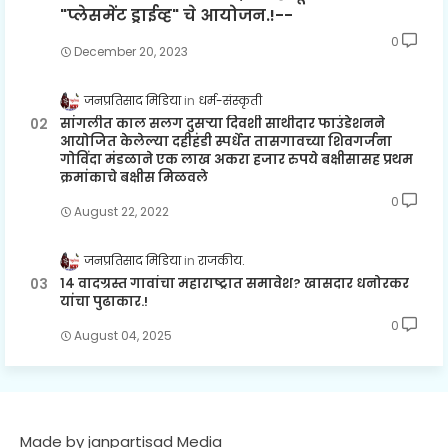
"प्लेसमेंट ड्राईव्ह" चे आयोजन.!--
0
December 20, 2023
जनप्रतिसाद मिडिया
धर्म-संस्कृती
सांगलीत काल सलग दुसऱ्या दिवशी साथीदार फाउंडेशनने
आयोजित केलेल्या दहीहंडी स्पर्धेत तासगावच्या शिवगर्जना
गोविंदा मंडळाने एक लाख अकरा हजार रुपये बक्षीसासह प्रथम
क्रमांकाचे बक्षीस मिळवले
0
August 22, 2022
जनप्रतिसाद मिडिया
राजकीय.
१४ वादग्रस्त गावांचा महाराष्ट्रात समावेश? खासदार धनोरकर
यांचा पुढाकार.!
0
August 04, 2025
Made by janpartisad Media