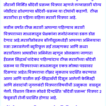
तौरानी निर्मित श्रीदेवी प्रसन्न चित्रपट म्हणजे लग्नासाठी योग्य
जोडीदार शोधणाऱ्या श्रीदेवी-प्रसन्न या दोघांची कहाणी. टीप्स
मराठीचा हा पहिला वहिला मराठी चित्रपट आहे.
नवीन वर्षात टीप्स मराठी आपल्या पहिल्याच मराठी
चित्रपटाच्या माध्यमातून प्रेक्षकांना मनोरंजनाचा डबल डोस
देणार आहे.मराठीसोबतच बॉलीवूडमध्येही आपल्या अभिनयाचा
ठसा उमटवलेली ब्युटिफूल सई ताम्हणकर आणि सध्या
मराठीतला आघाडीचा अभिनेता म्हणून ओळखला जाणारा
हॅंडसम सिद्धार्थ चांदेकर पहिल्यांदाच टीप्स मराठीच्या श्रीदेवी
प्रसन्न या चित्रपटाच्या माध्यमातून एकत्र मोठ्या पडद्यावर
दिसणार आहेत.चित्रपटाचा टीझर नुकताच प्रदर्शित करण्यात
आला आणि यातील सई-सिद्धार्थची दिसून आलेली केमिस्ट्री
आणि संवादांची जुगलबंदी चित्रपटाविषयीची उत्सुकता वाढवून
गेली. विशाल विमल मोढवे दिग्दर्शित 'श्रीदेवी प्रसन्न' चित्रपट २
फेब्रुवारी रोजी प्रदर्शित होणार आहे.