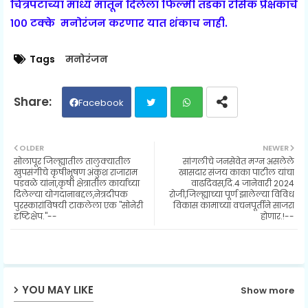
चित्रपटाच्या माध्य मातून दिलेला फिल्मी तडका रसिक प्रेक्षकांचे
१०० टक्के मनोरंजन करणार यात शंकाच नाही.
Tags
मनोरंजन
Facebook
Twit
Wh
OLDER
NEWER
सोलापूर जिल्ह्यातील तालुक्यातील
सांगलीचे जनसेवेत मग्न असलेले
ter
ats
खुपसंगीचे कृषीभूषण अंकुश राजाराम
खासदार संजय काका पाटील यांचा
पडवळे यांना,कृषी क्षेत्रातील कार्याच्या
वाढदिवस,दि.4 जानेवारी 2024
दिलेल्या योगदानाबद्दल,नेत्रदीपक
रोजी,जिल्ह्याच्या पूर्ण झालेल्या विविध
ap
पुरस्कारांविषयी टाकलेला एक "सोनेरी
विकास कामाच्या वचनपूर्तीने साजरा
दृष्टिक्षेप."--
होणार.!--
p
YOU MAY LIKE
Show more