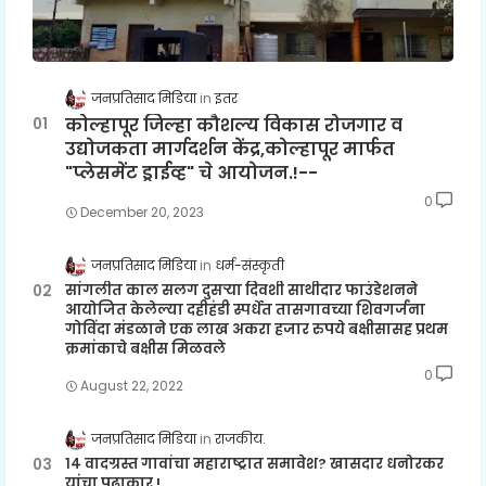
जनप्रतिसाद मिडिया
इतर
कोल्हापूर जिल्हा कौशल्य विकास रोजगार व
उद्योजकता मार्गदर्शन केंद्र,कोल्हापूर मार्फत
"प्लेसमेंट ड्राईव्ह" चे आयोजन.!--
0
December 20, 2023
जनप्रतिसाद मिडिया
धर्म-संस्कृती
सांगलीत काल सलग दुसऱ्या दिवशी साथीदार फाउंडेशनने
आयोजित केलेल्या दहीहंडी स्पर्धेत तासगावच्या शिवगर्जना
गोविंदा मंडळाने एक लाख अकरा हजार रुपये बक्षीसासह प्रथम
क्रमांकाचे बक्षीस मिळवले
0
August 22, 2022
जनप्रतिसाद मिडिया
राजकीय.
१४ वादग्रस्त गावांचा महाराष्ट्रात समावेश? खासदार धनोरकर
यांचा पुढाकार.!