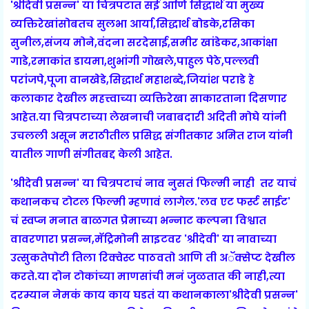
'श्रीदेवी प्रसन्न' या चित्रपटात सई आणि सिद्धार्थ या मुख्य
व्यक्तिरेखांसोबतच सुलभा आर्या,सिद्धार्थ बोडके,रसिका
सुनील,संजय मोने,वंदना सरदेसाई,समीर खांडेकर,आकांक्षा
गाडे,रमाकांत डायमा,शुभांगी गोखले,पाहुल पेठे,पल्लवी
परांजपे,पूजा वानखेडे,सिद्धार्थ महाशब्दे,जियांश पराडे हे
कलाकार देखील महत्त्वाच्या व्यक्तिरेखा साकारताना दिसणार
आहेत.या चित्रपटाच्या लेखनाची जबाबदारी अदिती मोघे यांनी
उचलली असून मराठीतील प्रसिद्ध संगीतकार अमित राज यांनी
यातील गाणी संगीतबद्द केली आहेत.
'श्रीदेवी प्रसन्न' या चित्रपटाचं नाव नुसतं फिल्मी नाही तर याचं
कथानकच टोटल फिल्मी म्हणावं लागेल.'लव एट फर्स्ट साईट'
चं स्वप्न मनात बाळगत प्रेमाच्या भन्नाट कल्पना विश्वात
वावरणारा प्रसन्न,मॅट्रिमोनी साइटवर 'श्रीदेवी' या
नावाच्या
उत्सुकतेपोटी तिला रिक्वेस्ट पाठवतो आणि ती अॅक्सेप्ट देखील
करते.
या दोन टोकांच्या माणसांची मनं जुळतात की नाही,त्या
दरम्यान नेमकं काय काय घडतं या कथानकाला'श्रीदेवी प्रसन्न'