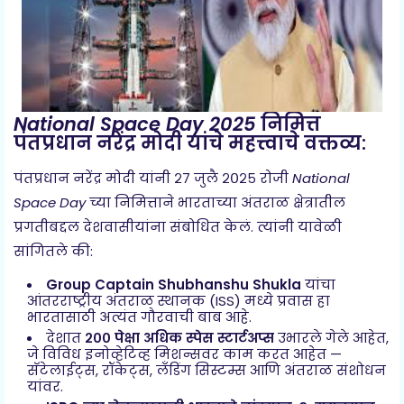
National Space Day 2025
निमित्त
पंतप्रधान नरेंद्र मोदी यांचे महत्त्वाचे वक्तव्य:
पंतप्रधान नरेंद्र मोदी यांनी २७ जुलै २०२५ रोजी
National
Space Day
च्या निमित्ताने भारताच्या अंतराळ क्षेत्रातील
प्रगतीबद्दल देशवासीयांना संबोधित केलं. त्यांनी यावेळी
सांगितले की:
Group Captain Shubhanshu Shukla
यांचा
आंतरराष्ट्रीय अंतराळ स्थानक (ISS) मध्ये प्रवास हा
भारतासाठी अत्यंत गौरवाची बाब आहे.
देशात
२०० पेक्षा अधिक स्पेस स्टार्टअप्स
उभारले गेले आहेत,
जे विविध इनोव्हेटिव्ह मिशन्सवर काम करत आहेत —
सॅटेलाईट्स, रॉकेट्स, लँडिंग सिस्टम्स आणि अंतराळ संशोधन
यांवर.