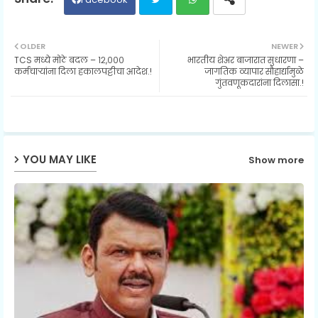
Twit
Wh
OLDER
NEWER
TCS मध्ये मोठे बदल – १२,०००
भारतीय शेअर बाजारात सुधारणा –
ter
ats
कर्मचाऱ्यांना दिला हकालपट्टीचा आदेश.!
जागतिक व्यापार सौहार्द्यामुळे
गुंतवणूकदारांना दिलासा.!
ap
p
YOU MAY LIKE
Show more