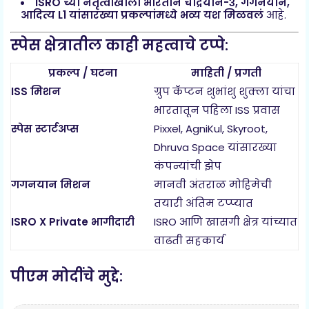
ISRO च्या नेतृत्वाखाली भारताने चांद्रयान-३, गगनयान,
आदित्य L1 यांसारख्या प्रकल्पांमध्ये भव्य यश मिळवलं
आहे.
स्पेस क्षेत्रातील काही महत्वाचे टप्पे:
प्रकल्प / घटना
माहिती / प्रगती
ISS मिशन
ग्रुप कॅप्टन शुभांशु शुक्ला यांचा
भारतातून पहिला ISS प्रवास
स्पेस स्टार्टअप्स
Pixxel, AgniKul, Skyroot,
Dhruva Space यांसारख्या
कंपन्यांची झेप
गगनयान मिशन
मानवी अंतराळ मोहिमेची
तयारी अंतिम टप्प्यात
ISRO X Private भागीदारी
ISRO आणि खासगी क्षेत्र यांच्यात
वाढती सहकार्य
पीएम मोदींचे मुद्दे: