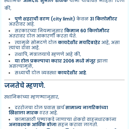
स्थानिक
आमदार सुनील शेळके
यांनी याबाबत माहिती दिली
की,
पुणे शहराची वटण (city limit)
केवळ
31 किलोमीटर
अंतरावर आहे.
सरकारच्या नियमानुसार
किमान 60 किलोमीटर
अंतरावर टोल आकारणी करता येते.
त्यामुळे सोमटणे टोल
कायदेशीर मर्यादेबाहेर
आहे, असा
त्यांचा दावा आहे.
तथापि, मंत्रालयाचे म्हणणे आहे की,
या टोल प्रकल्पाचा करार 2006 मध्ये मंजूर
झाला
असल्यामुळे,
सध्याची टोल व्यवस्था
कायदेशीर आहे
.
जनतेचे म्हणणे.
स्थानिकांच्या म्हणण्यानुसार,
दररोजचा टोल प्रवास खर्च
सामान्य नागरिकांच्या
खिशाला मारक
ठरत आहे.
कामासाठी पुण्याकडे जाणाऱ्या शेकडो वाहनधारकांना
अनावश्यक आर्थिक बोजा
सहन करावा लागतो.