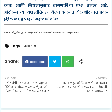
हक्क आणि नियमानुसार वागणुकीचा प्रश्न
बनला आहे.
आंदोलनाच्या यशस्वीतेवरच येत्या काळात टोल धोरणात बदल
होईल का, हे पाहणे महत्त्वाचे ठरेल.
#सोमटणे_टोल_हटवा #पुणेआंदोलन #सामाजिकन्याय #टोलमुक्तभारत
Tags
प्रशासन.
Facebook
Twit
Wh
OLDER
NEWER
उद्योगमंत्री उदय सामंत यांचा खुलासा –
IMD कडून ऑरेंज अलर्ट: महाराष्ट्रात
ter
ats
हिंदी भाषा बंधनकारक नव्हे, मराठी
मुसळधार पावसाची शक्यता, नागरिकांनी
संस्कृतीच्या जागतिक प्रसारावर भर.!
घ्यावी काळजी.!
ap
p