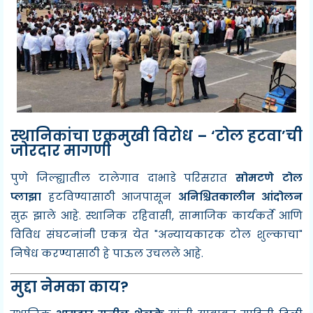
स्थानिकांचा एकमुखी विरोध – ‘टोल हटवा’ची
जोरदार मागणी
पुणे जिल्ह्यातील टालेगाव दाभाडे परिसरात
सोमटणे टोल
प्लाझा
हटविण्यासाठी आजपासून
अनिश्चितकालीन आंदोलन
सुरू झाले आहे. स्थानिक रहिवासी, सामाजिक कार्यकर्ते आणि
विविध संघटनांनी एकत्र येत "अन्यायकारक टोल शुल्काचा"
निषेध करण्यासाठी हे पाऊल उचलले आहे.
मुद्दा नेमका काय?