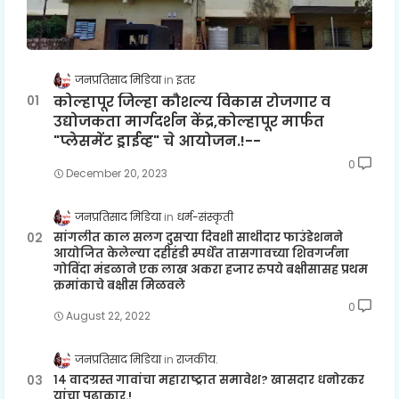
जनप्रतिसाद मिडिया
इतर
कोल्हापूर जिल्हा कौशल्य विकास रोजगार व
उद्योजकता मार्गदर्शन केंद्र,कोल्हापूर मार्फत
"प्लेसमेंट ड्राईव्ह" चे आयोजन.!--
0
December 20, 2023
जनप्रतिसाद मिडिया
धर्म-संस्कृती
सांगलीत काल सलग दुसऱ्या दिवशी साथीदार फाउंडेशनने
आयोजित केलेल्या दहीहंडी स्पर्धेत तासगावच्या शिवगर्जना
गोविंदा मंडळाने एक लाख अकरा हजार रुपये बक्षीसासह प्रथम
क्रमांकाचे बक्षीस मिळवले
0
August 22, 2022
जनप्रतिसाद मिडिया
राजकीय.
१४ वादग्रस्त गावांचा महाराष्ट्रात समावेश? खासदार धनोरकर
यांचा पुढाकार.!