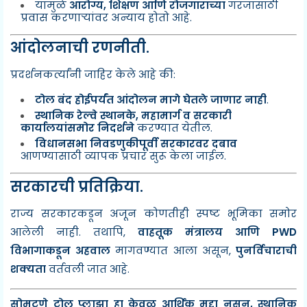
यामुळे
आरोग्य, शिक्षण आणि रोजगाराच्या
गरजांसाठी
प्रवास करणाऱ्यांवर अन्याय होतो आहे.
आंदोलनाची रणनीती.
प्रदर्शनकर्त्यांनी जाहिर केले आहे की:
टोल बंद होईपर्यंत आंदोलन मागे घेतले जाणार नाही
.
स्थानिक रेल्वे स्थानके, महामार्ग व सरकारी
कार्यालयांसमोर निदर्शने
करण्यात येतील.
विधानसभा निवडणुकीपूर्वी सरकारवर दबाव
आणण्यासाठी व्यापक प्रचार सुरू केला जाईल.
सरकारची प्रतिक्रिया.
राज्य सरकारकडून अजून कोणतीही स्पष्ट भूमिका समोर
आलेली नाही. तथापि,
वाहतूक मंत्रालय आणि PWD
विभागाकडून अहवाल
मागवण्यात आला असून,
पुनर्विचाराची
शक्यता
वर्तवली जात आहे.
सोमटणे टोल प्लाझा हा केवळ आर्थिक मुद्दा नसून,
स्थानिक