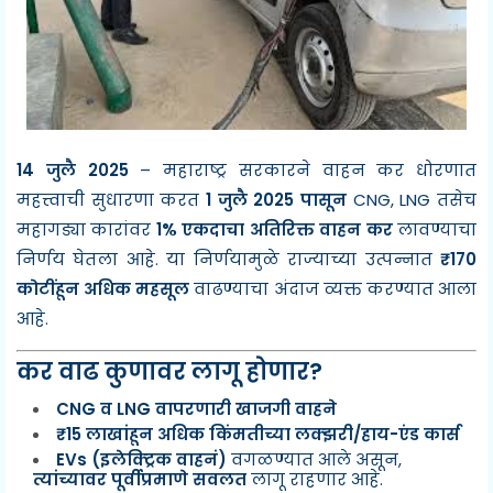
14 जुलै 2025
– महाराष्ट्र सरकारने वाहन कर धोरणात
महत्त्वाची सुधारणा करत
1 जुलै 2025 पासून
CNG, LNG तसेच
महागड्या कारांवर
1% एकदाचा अतिरिक्त वाहन कर
लावण्याचा
निर्णय घेतला आहे. या निर्णयामुळे राज्याच्या उत्पन्नात
₹170
कोटींहून अधिक महसूल
वाढण्याचा अंदाज व्यक्त करण्यात आला
आहे.
कर वाढ कुणावर लागू होणार?
CNG व LNG वापरणारी खाजगी वाहने
₹15 लाखांहून अधिक किंमतीच्या लक्झरी/हाय-एंड कार्स
EVs (इलेक्ट्रिक वाहनं)
वगळण्यात आले असून,
त्यांच्यावर पूर्वीप्रमाणे सवलत
लागू राहणार आहे.