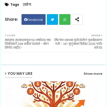
Tags
उद्योग.
Facebook
Twit
Wh
OLDER
NEWER
महाराष्ट्र सरकारकडून 50 वर्षांनंतर मद्य
मिरगांव धबधबा दुर्घटनेतील पुनर्वसनाला
ter
ats
विक्रीसाठी 328 नवीन परवाने – मोठा
गती – 147 कुटुंबांना डिसेंबर 2025 पर्यंत
निर्णय जाहीर.!
नवे घर
ap
p
YOU MAY LIKE
Show more