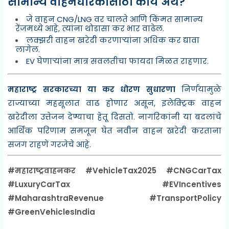
सामान्य वाहनधारकांसाठी काय अर्थ?
जे वाहन CNG/LNG वर चालते आणि किंमत सामान्य
रेंजमध्ये आहे, त्यांना थोडासा कर भार वाढेल.
लक्झरी वाहन खरेदी करणाऱ्यांना अधिक कर द्यावा
लागेल.
EV घेणाऱ्यांना मात्र सवलतीचा फायदा मिळत राहणार.
महाराष्ट्र सरकारच्या या कर धोरण सुधारणा
निर्णयामुळे
राज्याच्या महसूलात वाढ होणार असून, इलेक्ट्रिक वाहन
खरेदीला उत्तेजन देण्याचा हेतू दिसतो. नागरिकांनी या बदलांचे
आर्थिक परिणाम समजून घेत नवीन वाहन खरेदी करताना
सजग राहणे गरजेचे आहे.
#महाराष्ट्रवाहनकर #VehicleTax2025 #CNGCarTax
#LuxuryCarTax #EVIncentives
#MaharashtraRevenue #TransportPolicy
#GreenVehiclesIndia