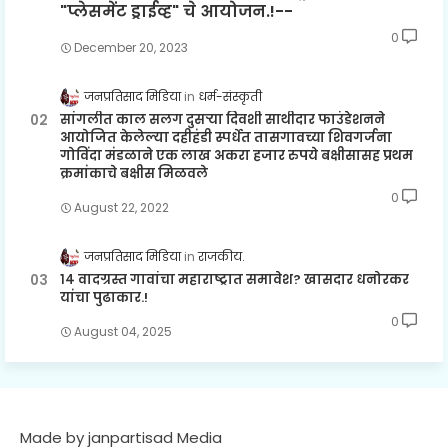
"प्लेसमेंट ड्राईव्ह" चे आयोजन.!--
0
December 20, 2023
जनप्रतिसाद मिडिया
धर्म-संस्कृती
सांगलीत काल सलग दुसऱ्या दिवशी साथीदार फाउंडेशनने
आयोजित केलेल्या दहीहंडी स्पर्धेत तासगावच्या शिवगर्जना
गोविंदा मंडळाने एक लाख अकरा हजार रुपये बक्षीसासह प्रथम
क्रमांकाचे बक्षीस मिळवले
0
August 22, 2022
जनप्रतिसाद मिडिया
राजकीय.
१४ वादग्रस्त गावांचा महाराष्ट्रात समावेश? खासदार धनोरकर
यांचा पुढाकार.!
0
August 04, 2025
Made by janpartisad Media