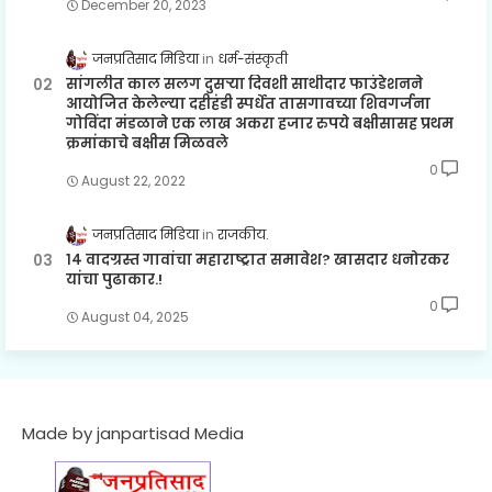
December 20, 2023
जनप्रतिसाद मिडिया
धर्म-संस्कृती
सांगलीत काल सलग दुसऱ्या दिवशी साथीदार फाउंडेशनने
आयोजित केलेल्या दहीहंडी स्पर्धेत तासगावच्या शिवगर्जना
गोविंदा मंडळाने एक लाख अकरा हजार रुपये बक्षीसासह प्रथम
क्रमांकाचे बक्षीस मिळवले
0
August 22, 2022
जनप्रतिसाद मिडिया
राजकीय.
१४ वादग्रस्त गावांचा महाराष्ट्रात समावेश? खासदार धनोरकर
यांचा पुढाकार.!
0
August 04, 2025
Made by janpartisad Media