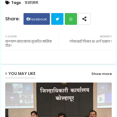
Tags
प्रशासन.
Facebook
Twit
Wh
OLDER
NEWER
कल्याण संघटकांचा सुधारित मासिक
लोकशाही दिनात 81 अर्ज दाखल.!
ter
ats
दौरा.!
ap
p
YOU MAY LIKE
Show more