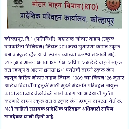
कोल्हापूर, दि. 1 (प्रतिनिधी): महाराष्ट्र मोटार वाहन (स्कूल
बसकरिता विनियम) नियम २०११ मध्ये सुधारणा करुन स्कूल
बस व स्कूल व्हॅन यांची स्वतंत्र व्याख्या करण्यात आली आहे.
त्यानुसार आसन क्षमता १३+१ पेक्षा अधिक असलेले वाहने स्कूल
बस म्हणून व आसन क्षमता १२+१ पर्यंतची वाहने स्कूल व्हॅन
म्हणून केंद्रिय मोटार वाहन नियम- १९८९ च्या नियम १२६ नुसार
शालेय विद्यार्थी वाहतूकीसाठी सुरक्षे संदर्भात परिवहन आयुक्त
कार्यालयाव्दारे वेळोवेळी जारी करणाऱ्या आदेशांची पुर्तता
करणारे वाहन स्कूल बस व स्कूल व्हॅन म्हणून वापरता येतील,
अशी माहिती
सहायक प्रादेशिक परिवहन अधिकारी सचिन
सावदेकर यांनी दिली आहे.