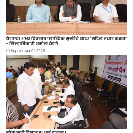
येणाऱ्या शंभर दिवसात प्लास्टिक मुक्तीचे आदर्श मॉडेल तयार करूया
- जिल्हाधिकारी अमोल येडगे.!
September 01, 2025
लोकशाही दिनात 81 अर्ज दाखल.!